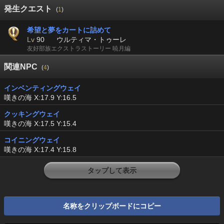
発生クエスト
(
1
)
希望と夢をカートに詰めて
Lv
90
ウルティマ・トゥーレ
友好部族エクストラストーリー 暁月編
関連NPC
(
4
)
インベンティングウェイ
嘆きの海 X:17.9 Y:16.5
クッキングウェイ
嘆きの海 X:17.5 Y:15.4
コイニングウェイ
嘆きの海 X:17.4 Y:15.8
タップして表示
名称をクリップボードにコピー