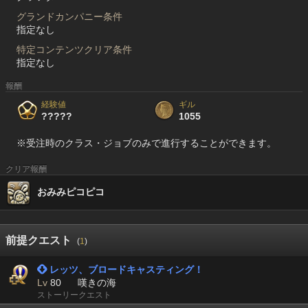
グランドカンパニー条件
指定なし
特定コンテンツクリア条件
指定なし
報酬
経験値
ギル
?????
1055
※受注時のクラス・ジョブのみで進行することができます。
クリア報酬
おみみピコピコ
前提クエスト
(
1
)
 レッツ、ブロードキャスティング！
Lv
80
嘆きの海
ストーリークエスト