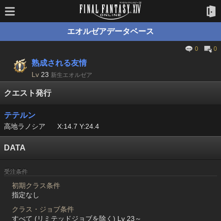
エオルゼアデータベース
0
0
熟成される友情
Lv
23
新生エオルゼア
クエスト発行
テテルン
高地ラノシア
X:14.7 Y:24.4
DATA
受注条件
初期クラス条件
指定なし
クラス・ジョブ条件
すべて (リミテッドジョブを除く) Lv 23～