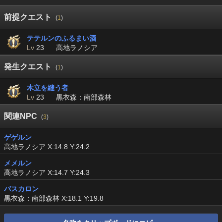
前提クエスト
(
1
)
テテルンのふるまい酒
Lv
23
高地ラノシア
発生クエスト
(
1
)
木立を縫う者
Lv
23
黒衣森：南部森林
関連NPC
(
3
)
ゲゲルン
高地ラノシア X:14.8 Y:24.2
メメルン
高地ラノシア X:14.7 Y:24.3
バスカロン
黒衣森：南部森林 X:18.1 Y:19.8