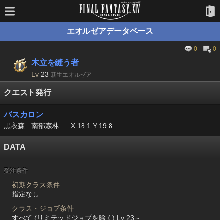
エオルゼアデータベース
0
0
木立を縫う者
Lv
23
新生エオルゼア
クエスト発行
バスカロン
黒衣森：南部森林
X:18.1 Y:19.8
DATA
受注条件
初期クラス条件
指定なし
クラス・ジョブ条件
すべて (リミテッドジョブを除く) Lv 23～