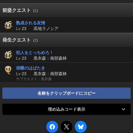
前提クエスト
(
1
)
熟成される友情
Lv
23
高地ラノシア
発生クエスト
(
2
)
犯人をとっちめろ！
Lv
23
黒衣森：南部森林
胡蝶のはばたき
Lv
23
黒衣森：南部森林
サブクエスト：黒衣森
名称をクリップボードにコピー
埋め込みコード表示