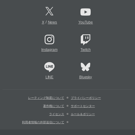
/
X
News
YouTube
Instagram
Twitch
LINE
Bluesky
レーティング制度について
プライバシーポリシー
著作権について
サポートセンター
ライセンス
ルール＆ポリシー
利用者情報の外部送信について