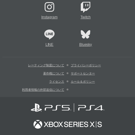
Instagram
Twitch
LINE
Bluesky
レーティング制度について
プライバシーポリシー
著作権について
サポートセンター
ライセンス
ルール＆ポリシー
利用者情報の外部送信について