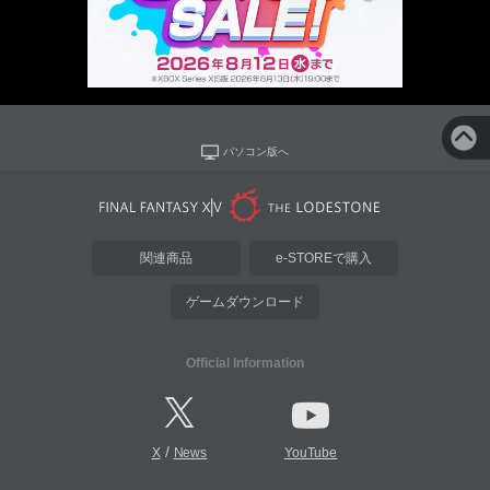
パソコン版へ
関連商品
e-STOREで購入
ゲームダウンロード
Official Information
/
X
News
YouTube