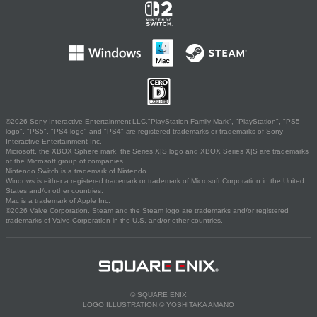
©2026 Sony Interactive Entertainment LLC."PlayStation Family Mark", "PlayStation", "PS5
logo", "PS5", "PS4 logo" and "PS4" are registered trademarks or trademarks of Sony
Interactive Entertainment Inc.
Microsoft, the XBOX Sphere mark, the Series X|S logo and XBOX Series X|S are trademarks
of the Microsoft group of companies.
Nintendo Switch is a trademark of Nintendo.
Windows is either a registered trademark or trademark of Microsoft Corporation in the United
States and/or other countries.
Mac is a trademark of Apple Inc.
©2026 Valve Corporation. Steam and the Steam logo are trademarks and/or registered
trademarks of Valve Corporation in the U.S. and/or other countries.
© SQUARE ENIX
LOGO ILLUSTRATION:© YOSHITAKA AMANO