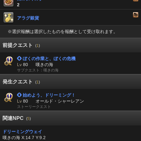
2
アラグ銀貨
※選択報酬は選択したものを報酬として受け取れます。
前提クエスト
(
1
)
 ぼくの作業と、ぼくの危機
Lv
80
嘆きの海
サブクエスト：嘆きの海
発生クエスト
(
1
)
 始めよう、ドリーミング！
Lv
80
オールド・シャーレアン
ストーリークエスト
関連NPC
(
5
)
ドリーミングウェイ
嘆きの海 X:14.7 Y:9.2