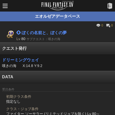
エオルゼアデータベース
0
0
 ぼくの名前と、ぼくの夢
Lv
80
サブクエスト：嘆きの海
クエスト発行
ドリーミングウェイ
嘆きの海
X:14.8 Y:9.2
DATA
受注条件
初期クラス条件
指定なし
クラス・ジョブ条件
ファイター ソーサラー (リミテッドジョブを除く) Lv 80～