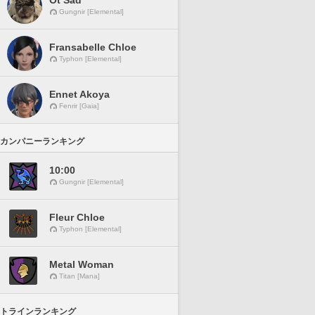
Ot Sad
Gungnir [Elemental]
Fransabelle Chloe
Typhon [Elemental]
Ennet Akoya
Fenrir [Gaia]
カンパニーランキング
10:00
Gungnir [Elemental]
Fleur Chloe
Typhon [Elemental]
Metal Woman
Titan [Mana]
トラインランキング