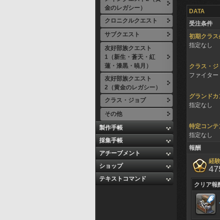
金のレガシー）
DATA
クロニクルクエスト
受注条件
サブクエスト
初期クラス
指定なし
友好部族クエスト
1（新生・蒼天・紅
蓮・漆黒・暁月）
クラス・ジ
ファイター 
友好部族クエスト
2（黄金のレガシー）
グランドカ
クラス・ジョブ
指定なし
その他
特定コンテ
製作手帳
指定なし
採集手帳
報酬
アチーブメント
経
ショップ
47
テキストコマンド
クリア報