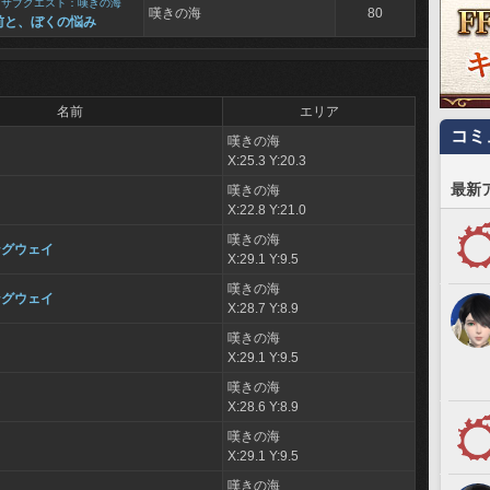
>
サブクエスト：嘆きの海
嘆きの海
80
前と、ぼくの悩み
名前
エリア
コミ
嘆きの海
ェ
X:25.3 Y:20.3
最新
嘆きの海
ェ
X:22.8 Y:21.0
嘆きの海
ングウェイ
X:29.1 Y:9.5
嘆きの海
ングウェイ
X:28.7 Y:8.9
嘆きの海
ド
X:29.1 Y:9.5
嘆きの海
ド
X:28.6 Y:8.9
嘆きの海
ラ
X:29.1 Y:9.5
嘆きの海