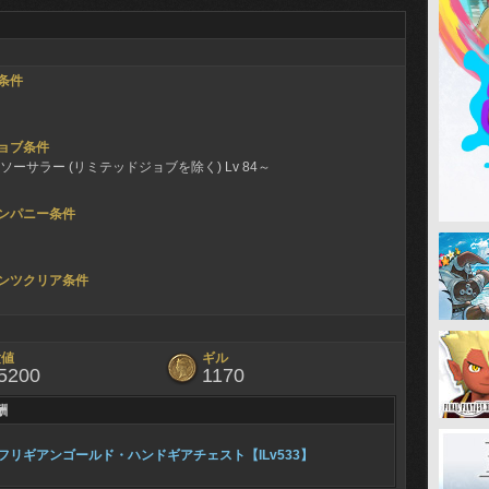
条件
ョブ条件
ソーサラー (リミテッドジョブを除く) Lv 84～
ンパニー条件
ンツクリア条件
験値
ギル
5200
1170
酬
フリギアンゴールド・ハンドギアチェスト【ILv533】