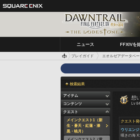
ニュース
FFXIVを
プレイガイド
エオルゼアデータベー
検索結果
アイテム
想
Lv 8
コンテンツ
クエスト
メインクエスト1（新
クエスト発
生・蒼天・紅蓮・漆
ウリエンジ
黒・暁月）
嘆きの海
X
メインクエスト2（黄