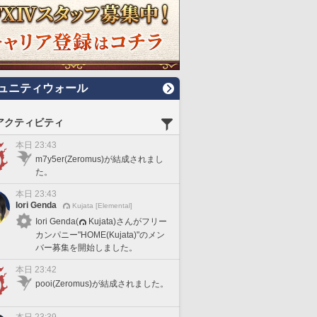
ュニティウォール
アクティビティ
本日 23:43
m7y5er(Zeromus)が結成されまし
た。
本日 23:43
Iori Genda
Kujata [Elemental]
Iori Genda(
Kujata)さんがフリー
カンパニー"HOME(Kujata)"のメン
バー募集を開始しました。
本日 23:42
pooi(Zeromus)が結成されました。