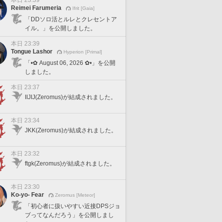
本日 23:39
Reimei Farumeria
Ifrit [Gaia]
「DDソロ活とルレとクレセントア
イル。」を公開しました。
本日 23:39
Tongue Lashor
Hyperion [Primal]
「•✿ August 06, 2026 ✿•」を公開
しました。
本日 23:37
IIJIJ(Zeromus)が結成されました。
本日 23:34
JKK(Zeromus)が結成されました。
本日 23:32
ftgk(Zeromus)が結成されました。
本日 23:30
Ko-yo- Fear
Zeromus [Meteor]
「初心者に扱いやすい近接DPSジョ
ブってなんだろう」を公開しまし