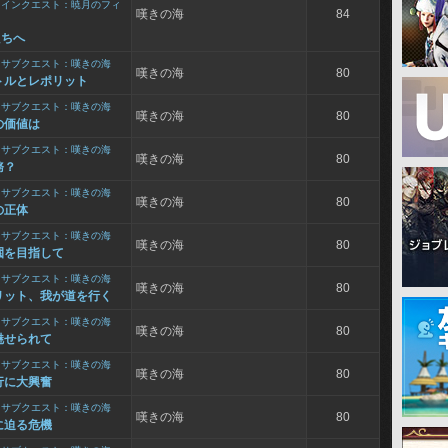
メインクエスト：暁月のフィ
嘆きの海
84
たちへ
>
サブクエスト：嘆きの海
嘆きの海
80
トルとレポリット
>
サブクエスト：嘆きの海
嘆きの海
80
の価値は
>
サブクエスト：嘆きの海
嘆きの海
80
務？
>
サブクエスト：嘆きの海
嘆きの海
80
の正体
>
サブクエスト：嘆きの海
嘆きの海
80
園を目指して
>
サブクエスト：嘆きの海
嘆きの海
80
リット、我が道を行く
>
サブクエスト：嘆きの海
嘆きの海
80
魅せられて
>
サブクエスト：嘆きの海
嘆きの海
80
行に大興奮
>
サブクエスト：嘆きの海
嘆きの海
80
に迫る危機