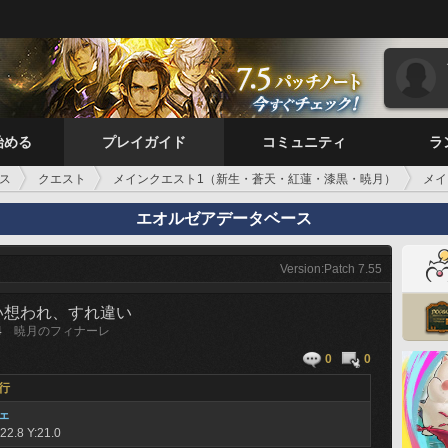
始める
プレイガイド
コミュニティ
ラ
ス
クエスト
メインクエスト1（新生・蒼天・紅蓮・漆黒・暁月）
メイ
エオルゼアデータベース
Version:Patch 7.55
い想われ、すれ違い
4
暁月のフィナーレ
0
0
行
ェ
:22.8 Y:21.0