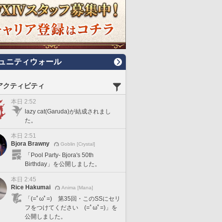
ュニティウォール
アクティビティ
本日 2:52
lazy cat(Garuda)が結成されまし
た。
本日 2:51
Bjora Brawny
Goblin [Crystal]
「Pool Party- Bjora's 50th
Birthday」を公開しました。
本日 2:45
Rice Hakumai
Anima [Mana]
「(=ﾟωﾟ=) 第35回・このSSにセリ
フをつけてください (=ﾟωﾟ=)」を
公開しました。