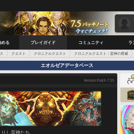
始める
プレイガイド
コミュニティ
ラ
ス
クエスト
クロニクルクエスト
クロニクルクエスト：蛮神の脅威
エオルゼアデータベース
Version:Patch 7.55
まりし蛮神たち