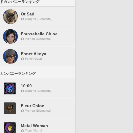
ドカンパニーランキング
Ot Sad
Gungnir [Elemental]
Fransabelle Chloe
Typhon [Elemental]
Ennet Akoya
Fenrir [Gaia]
カンパニーランキング
10:00
Gungnir [Elemental]
Fleur Chloe
Typhon [Elemental]
Metal Woman
Titan [Mana]