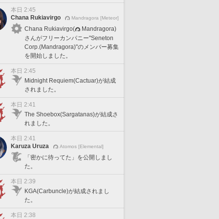
本日 2:45
Chana Rukiavirgo
Mandragora [Meteor]
Chana Rukiavirgo(
Mandragora)
さんがフリーカンパニー"Seneton
Corp.(Mandragora)"のメンバー募集
を開始しました。
本日 2:45
Midnight Requiem(Cactuar)が結成
されました。
本日 2:41
The Shoebox(Sargatanas)が結成さ
れました。
本日 2:41
Karuza Uruza
Atomos [Elemental]
「密かに待ってた」を公開しまし
た。
本日 2:39
KGA(Carbuncle)が結成されまし
た。
本日 2:38