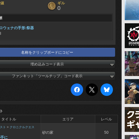
験値
ギル
0
酬
ロウェナの手形:祭器
3
名称をクリップボードにコピー
埋め込みコード表示
ファンキット「ツールチップ」コード表示
ト
タイトル
エリア
レベル
スト
>
クロニクルクエス
砂の家
50
の手に