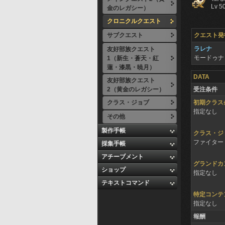
Lv 5
金のレガシー）
クロニクルクエスト
サブクエスト
クエスト発
ラレナ
友好部族クエスト
モードゥ
1（新生・蒼天・紅
蓮・漆黒・暁月）
DATA
友好部族クエスト
2（黄金のレガシー）
受注条件
クラス・ジョブ
初期クラス
指定なし
その他
製作手帳
クラス・ジ
ファイター 
採集手帳
アチーブメント
グランドカ
ショップ
指定なし
テキストコマンド
特定コンテ
指定なし
報酬