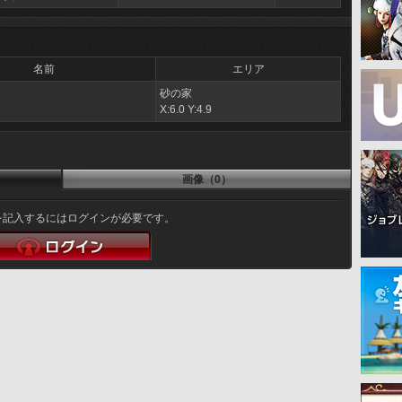
名前
エリア
砂の家
ェ
X:6.0 Y:4.9
画像（0）
を記入するにはログインが必要です。