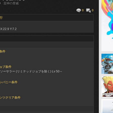
0
蛮神の脅威
0
0
行
ナ
X:22.9 Y:7.2
条件
ョブ条件
ソーサラー (リミテッドジョブを除く) Lv 50～
ンパニー条件
ンツクリア条件