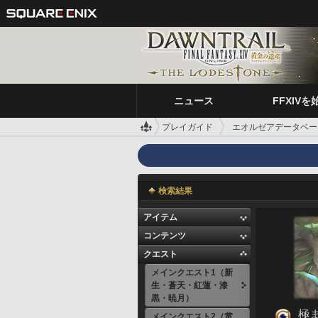
ニュース
FFXIVを
プレイガイド
エオルゼアデータベー
検索結果
アイテム
コンテンツ
クエスト
メインクエスト1（新
生・蒼天・紅蓮・漆
黒・暁月）
極
メインクエスト2（黄