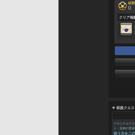
経
0
クリア報
前提クエス
クロニクルクエ
ト：蛮神の脅威
抗う力をこ