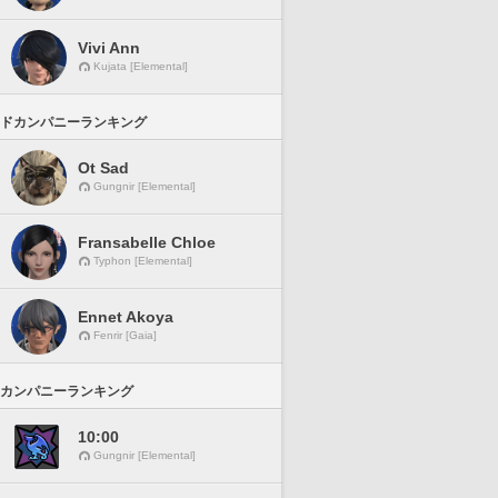
Vivi Ann
Kujata [Elemental]
ドカンパニーランキング
Ot Sad
Gungnir [Elemental]
Fransabelle Chloe
Typhon [Elemental]
Ennet Akoya
Fenrir [Gaia]
カンパニーランキング
10:00
Gungnir [Elemental]