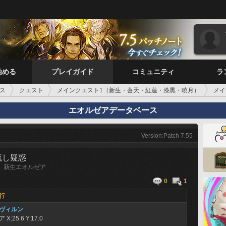
始める
プレイガイド
コミュニティ
ラ
ス
クエスト
メインクエスト1（新生・蒼天・紅蓮・漆黒・暁月）
メイ
エオルゼアデータベース
Version:Patch 7.55
流し疑惑
新生エオルゼア
0
1
行
ヴィルン
シア
X:25.6 Y:17.0