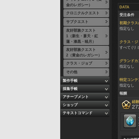
金のレガシー）
DATA
クロニクルクエスト
受注条件
サブクエスト
初期クラス
指定なし
友好部族クエスト
1（新生・蒼天・紅
蓮・漆黒・暁月）
クラス・ジ
すべて (リ
友好部族クエスト
2（黄金のレガシー）
グランドカ
クラス・ジョブ
指定なし
その他
特定コンテ
製作手帳
指定なし
採集手帳
報酬
アチーブメント
経
ショップ
27
テキストコマンド