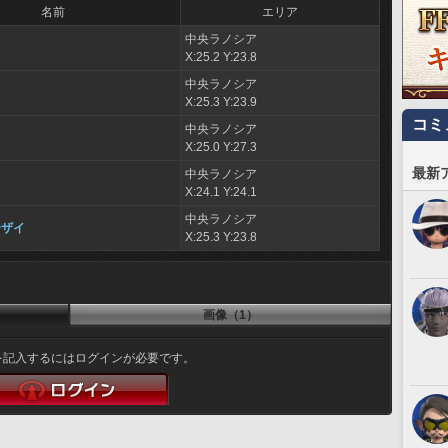
名前
エリア
中央ラノシア
X:25.2 Y:23.8
中央ラノシア
X:25.3 Y:23.9
コミ
中央ラノシア
X:25.0 Y:27.3
最新
中央ラノシア
X:24.1 Y:24.1
中央ラノシア
ーザイ
X:25.3 Y:23.8
画像（1）
を記入するにはログインが必要です。