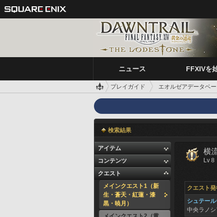
ニュース
FFXIVを
プレイガイド
エオルゼアデータベー
検索結果
アイテム
横
Lv 8
コンテンツ
クエスト
メインクエスト1（新
クエスト発
生・蒼天・紅蓮・漆
シュテール
黒・暁月）
中央ラノ
メインクエスト2（黄