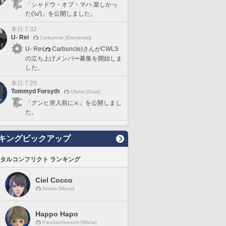
「シャドウ・オブ・マハ 楽しかっ
た('ω')」を公開しました。
本日 7:32
U- Rei
Carbuncle [Elemental]
U- Rei(
Carbuncle)さんがCWLS
の立ち上げメンバー募集を開始しま
した。
本日 7:29
Tommyd Forsyth
Ultima [Gaia]
「グンヒ突入前に⚔️」を公開しまし
た。
キングピックアップ
タルコンフリクト ランキング
Ciel Cocco
Anima [Mana]
Happo Hapo
Pandaemonium [Mana]