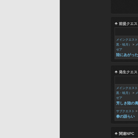
前提クエス
メインクエスト
黒・暁月）
>
ゼア
陸にあがっ
発生クエス
メインクエスト
黒・暁月）
>
ゼア
芳しき陸の
サブクエスト
拳の語らい
関連NPC