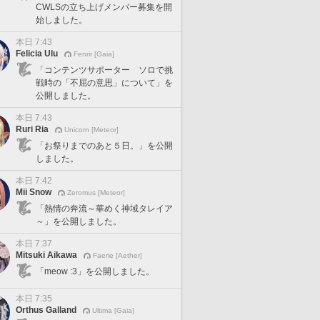
CWLSの立ち上げメンバー募集を開
始しました。
本日 7:43
Felicia Ulu
Fenrir [Gaia]
「コンテンツサポーター ソロで挑
戦時の「不屈の意思」について」を
公開しました。
本日 7:43
Ruri Ria
Unicorn [Meteor]
「お祭りまでのあと５日。」を公開
しました。
本日 7:42
Mii Snow
Zeromus [Meteor]
「熱情の奔流～華めく神域タレイア
～」を公開しました。
本日 7:37
Mitsuki Aikawa
Faerie [Aether]
「meow :3」を公開しました。
本日 7:35
Orthus Galland
Ultima [Gaia]