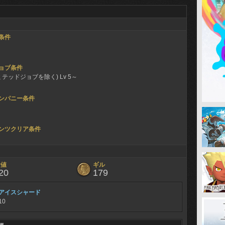
条件
ョブ条件
ミテッドジョブを除く) Lv 5～
ンパニー条件
ンツクリア条件
験値
ギル
20
179
アイスシャード
10