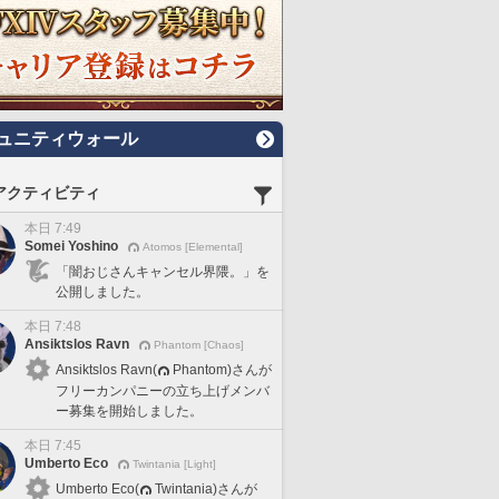
ュニティウォール
アクティビティ
本日 7:49
Somei Yoshino
Atomos [Elemental]
「闇おじさんキャンセル界隈。」を
公開しました。
本日 7:48
Ansiktslos Ravn
Phantom [Chaos]
Ansiktslos Ravn(
Phantom)さんが
フリーカンパニーの立ち上げメンバ
ー募集を開始しました。
本日 7:45
Umberto Eco
Twintania [Light]
Umberto Eco(
Twintania)さんが