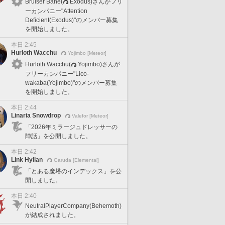
Bruiser Bane(
Exodus)さんがフリ
ーカンパニー"Attention
Deficient(Exodus)"のメンバー募集
を開始しました。
本日 2:45
Hurloth Wacchu
Yojimbo [Meteor]
Hurloth Wacchu(
Yojimbo)さんが
フリーカンパニー"Lico-
wakaba(Yojimbo)"のメンバー募集
を開始しました。
本日 2:44
Linaria Snowdrop
Valefor [Meteor]
「2026年ミラージュドレッサーの
陣話」を公開しました。
本日 2:42
Link Hylian
Garuda [Elemental]
「とある魔塔のインデックス」を公
開しました。
本日 2:40
NeutralPlayerCompany(Behemoth)
が結成されました。