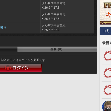
クルザス中央高地
X:26.6 Y:17.3
クルザス中央高地
X:26.7 Y:17.5
クルザス中央高地
き残り
X:25.6 Y:27.9
コミ
最新
画像（0）
を記入するにはログインが必要です。