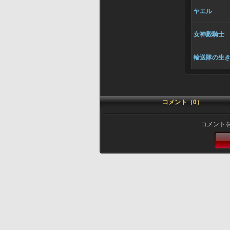
ヤエル
女神殿騎士
輸送隊の生
コメント（0）
コメント