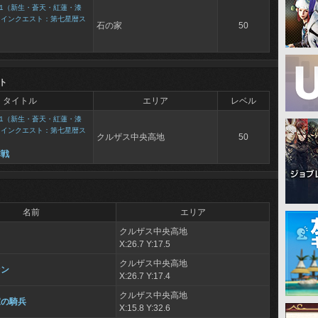
1（新生・蒼天・紅蓮・漆
メインクエスト：第七星暦ス
石の家
50
ト
タイトル
エリア
レベル
1（新生・蒼天・紅蓮・漆
メインクエスト：第七星暦ス
クルザス中央高地
50
作戦
名前
エリア
クルザス中央高地
X:26.7 Y:17.5
クルザス中央高地
ァン
X:26.7 Y:17.4
クルザス中央高地
家の騎兵
X:15.8 Y:32.6