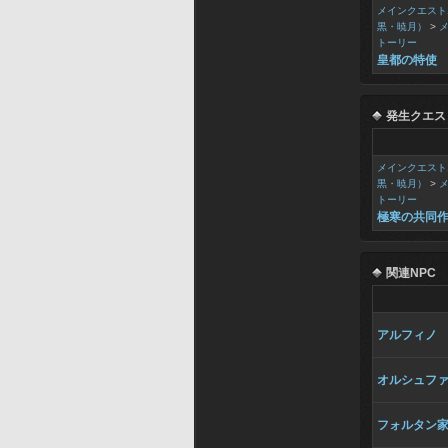
メインクエスト
黒・暁月）
>
トーリー
皇都の特使
発生クエス
メインクエスト
黒・暁月）
>
トーリー
極寒の共同
関連NPC
アルフィノ
オルシュフ
フォルタン