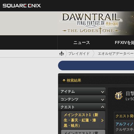
ニュース
FFXIVを
プレイガイド
エオルゼアデータベー
検索結果
アイテム
目
Lv 5
コンテンツ
クエスト
メインクエスト1（新
クエスト発
生・蒼天・紅蓮・漆
アルフィノ
黒・暁月）
クルザス中
メインクエスト2（黄