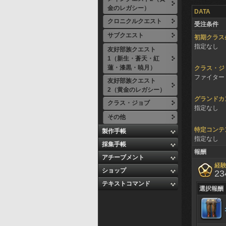
金のレガシー）
DATA
クロニクルクエスト
受注条件
サブクエスト
初期クラス
指定なし
友好部族クエスト
1（新生・蒼天・紅
蓮・漆黒・暁月）
クラス・ジ
ファイター 
友好部族クエスト
2（黄金のレガシー）
グランドカ
クラス・ジョブ
指定なし
その他
特定コンテ
製作手帳
指定なし
採集手帳
報酬
アチーブメント
経
ショップ
23
テキストコマンド
選択報酬