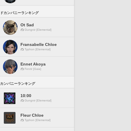
ドカンパニーランキング
Ot Sad
Gungnir [Elemental]
Fransabelle Chloe
Typhon [Elemental]
Ennet Akoya
Fenrir [Gaia]
カンパニーランキング
10:00
Gungnir [Elemental]
Fleur Chloe
Typhon [Elemental]