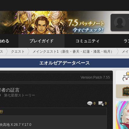
始める
プレイガイド
コミュニティ
ラ
ス
クエスト
メインクエスト1（新生・蒼天・紅蓮・漆黒・暁月）
メイ
エオルゼアデータベース
Version:Patch 7.55
撃者の証言
0
第七星暦ストーリー
0
0
行
央高地
X:26.7 Y:17.0