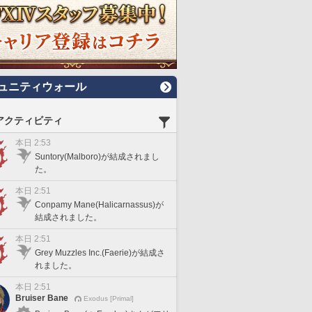
ュニティウォール
アクティビティ
本日 2:53
Suntory(Malboro)が結成されまし
た。
本日 2:51
Conpamy Mane(Halicarnassus)が
結成されました。
本日 2:51
Grey Muzzles Inc.(Faerie)が結成さ
れました。
本日 2:51
Bruiser Bane
Exodus [Primal]