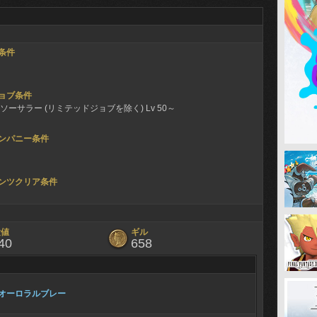
条件
ョブ条件
ソーサラー (リミテッドジョブを除く) Lv 50～
ンパニー条件
ンツクリア条件
験値
ギル
40
658
オーロラルブレー