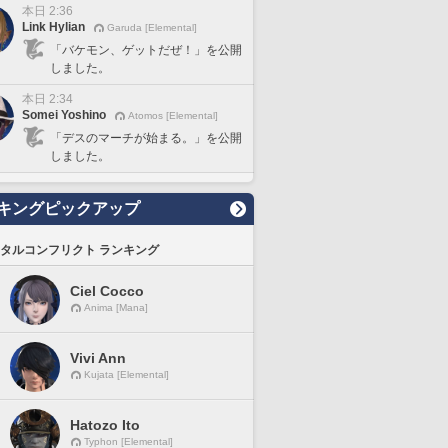
本日 2:36
Link Hylian
Garuda [Elemental]
「バケモン、ゲットだぜ！」を公開
しました。
本日 2:34
Somei Yoshino
Atomos [Elemental]
「デスのマーチが始まる。」を公開
しました。
キングピックアップ
タルコンフリクト ランキング
Ciel Cocco
Anima [Mana]
Vivi Ann
Kujata [Elemental]
Hatozo Ito
Typhon [Elemental]