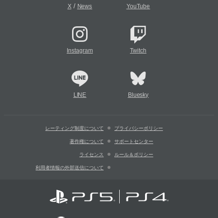
/
X
News
YouTube
Instagram
Twitch
LINE
Bluesky
レーティング制度について
プライバシーポリシー
著作権について
サポートセンター
ライセンス
ルール＆ポリシー
利用者情報の外部送信について