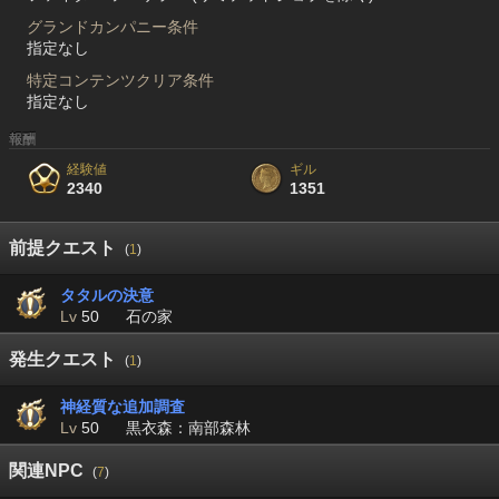
グランドカンパニー条件
指定なし
特定コンテンツクリア条件
指定なし
報酬
経験値
ギル
2340
1351
前提クエスト
(
1
)
タタルの決意
Lv
50
石の家
発生クエスト
(
1
)
神経質な追加調査
Lv
50
黒衣森：南部森林
関連NPC
(
7
)