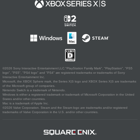
©2026 Sony Interactive Entertainment LLC."PlayStation Family Mark", "PlayStation", "PS5
logo", "PS5", "PS4 logo" and "PS4" are registered trademarks or trademarks of Sony
Interactive Entertainment Inc.
Microsoft, the XBOX Sphere mark, the Series X|S logo and XBOX Series X|S are trademarks
of the Microsoft group of companies.
Nintendo Switch is a trademark of Nintendo.
Windows is either a registered trademark or trademark of Microsoft Corporation in the United
States and/or other countries.
Mac is a trademark of Apple Inc.
©2026 Valve Corporation. Steam and the Steam logo are trademarks and/or registered
trademarks of Valve Corporation in the U.S. and/or other countries.