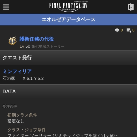
エオルゼアデータベース
0
0
護衛任務の代役
Lv
50
第七星暦ストーリー
クエスト発行
ミンフィリア
石の家
X:6.1 Y:5.2
DATA
受注条件
初期クラス条件
指定なし
クラス・ジョブ条件
ファイター ソーサラー (リミテッドジョブを除く) Lv 50～