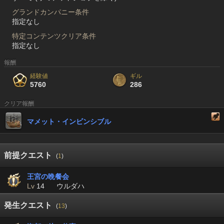
グランドカンパニー条件
指定なし
特定コンテンツクリア条件
指定なし
報酬
経験値
ギル
5760
286
クリア報酬
マメット・インビンシブル
前提クエスト
(
1
)
王宮の晩餐会
Lv
14
ウルダハ
発生クエスト
(
13
)