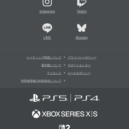
Instagram
Twitch
LINE
Bluesky
レーティング制度について
プライバシーポリシー
著作権について
サポートセンター
ライセンス
ルール＆ポリシー
利用者情報の外部送信について