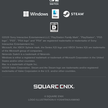
©2026 Sony Interactive Entertainment LLC."PlayStation Family Mark", "PlayStation", "PS5
logo", "PS5", "PS4 logo" and "PS4" are registered trademarks or trademarks of Sony
Interactive Entertainment Inc.
Microsoft, the XBOX Sphere mark, the Series X|S logo and XBOX Series X|S are trademarks
of the Microsoft group of companies.
Nintendo Switch is a trademark of Nintendo.
Windows is either a registered trademark or trademark of Microsoft Corporation in the United
States and/or other countries.
Mac is a trademark of Apple Inc.
©2026 Valve Corporation. Steam and the Steam logo are trademarks and/or registered
trademarks of Valve Corporation in the U.S. and/or other countries.
© SQUARE ENIX
LOGO ILLUSTRATION:© YOSHITAKA AMANO