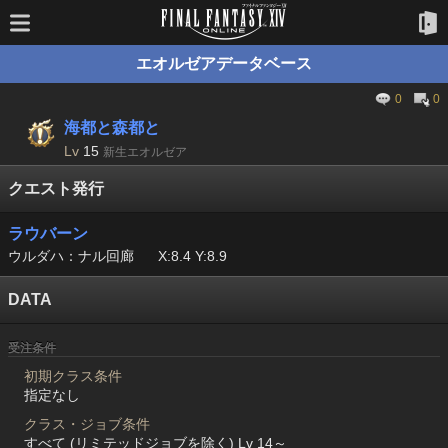
エオルゼアデータベース
0
0
海都と森都と
Lv
15
新生エオルゼア
クエスト発行
ラウバーン
ウルダハ：ナル回廊
X:8.4 Y:8.9
DATA
受注条件
初期クラス条件
指定なし
クラス・ジョブ条件
すべて (リミテッドジョブを除く) Lv 14～