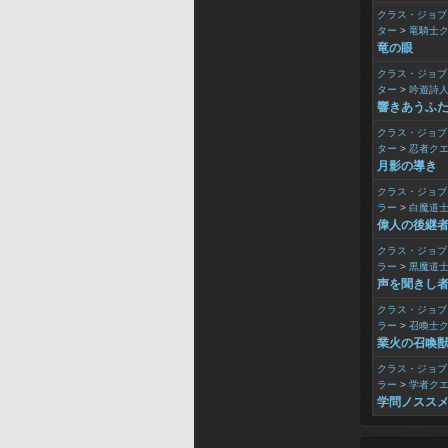
クラス・ジョブ
ター
>
竜騎士
竜の眼
クラス・ジョブ
ター
>
吟遊詩
響きあうふ
クラス・ジョブ
ター
>
忍者ク
月影の導き
クラス・ジョブ
ラー
>
白魔道
偉人の後継
クラス・ジョブ
ラー
>
黒魔道
声を聞きし
クラス・ジョブ
ラー
>
召喚士
業火の召喚
クラス・ジョブ
ラー
>
学者ク
学問ノスス