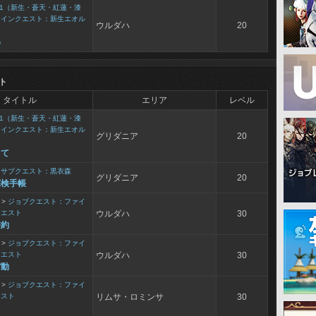
1（新生・蒼天・紅蓮・漆
メインクエスト：新生エオル
ウルダハ
20
め
ト
タイトル
エリア
レベル
1（新生・蒼天・紅蓮・漆
メインクエスト：新生エオル
グリダニア
20
って
>
サブクエスト：黒衣森
グリダニア
20
探検手帳
>
ジョブクエスト：ファイ
クエスト
ウルダハ
30
誓約
>
ジョブクエスト：ファイ
クエスト
ウルダハ
30
雷動
>
ジョブクエスト：ファイ
エスト
リムサ・ロミンサ
30