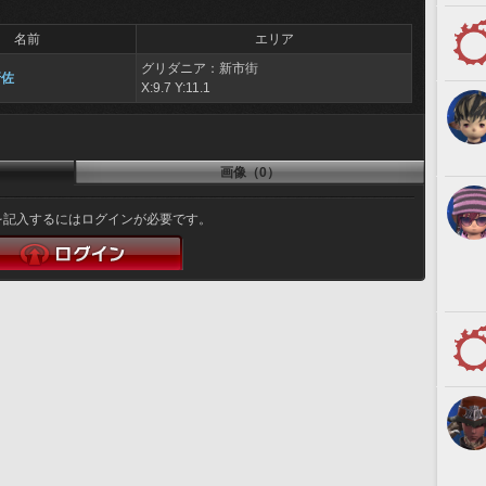
名前
エリア
グリダニア：新市街
牙佐
X:9.7 Y:11.1
画像（0）
を記入するにはログインが必要です。