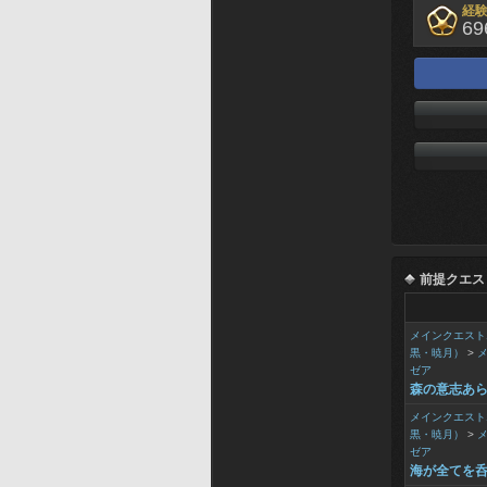
経
69
前提クエス
メインクエスト
黒・暁月）
>
ゼア
森の意志あ
メインクエスト
黒・暁月）
>
ゼア
海が全てを