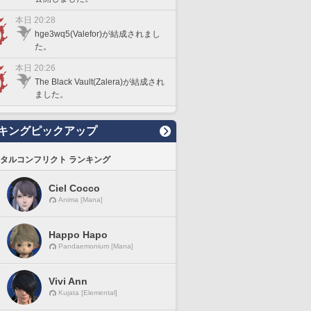
本日 20:28
hge3wq5(Valefor)が結成されまし
た。
本日 20:26
The Black Vault(Zalera)が結成され
ました。
キングピックアップ
タルコンフリクト ランキング
Ciel Cocco
Anima [Mana]
Happo Hapo
Pandaemonium [Mana]
Vivi Ann
Kujata [Elemental]