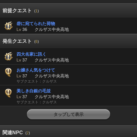
前提クエスト
(
1
)
砦に宛てられた荷物
Lv
36
クルザス中央高地
発生クエスト
(
6
)
四大名家に訊く
Lv
37
クルザス中央高地
お嬢さん気をつけて
Lv
37
クルザス中央高地
サブクエスト：クルザス
美しき白銀の毛並
Lv
37
クルザス中央高地
サブクエスト：クルザス
タップして表示
関連NPC
(
2
)