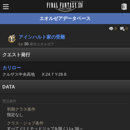
エオルゼアデータベース
0
0
アインハルト家の受難
Lv
36
新生エオルゼア
クエスト発行
カリロー
クルザス中央高地
X:24.7 Y:28.8
DATA
受注条件
初期クラス条件
指定なし
クラス・ジョブ条件
すべて (リミテッドジョブを除く) Lv 36～