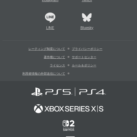
Instagram
Twitch
LINE
Bluesky
レーティング制度について
プライバシーポリシー
著作権について
サポートセンター
ライセンス
ルール＆ポリシー
利用者情報の外部送信について