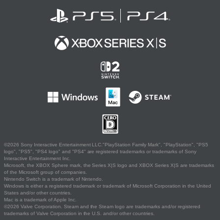
©2026 Sony Interactive Entertainment LLC."PlayStation Family Mark", "PlayStation", "PS5
logo", "PS5", "PS4 logo" and "PS4" are registered trademarks or trademarks of Sony
Interactive Entertainment Inc.
Microsoft, the XBOX Sphere mark, the Series X|S logo and XBOX Series X|S are trademarks
of the Microsoft group of companies.
Nintendo Switch is a trademark of Nintendo.
Windows is either a registered trademark or trademark of Microsoft Corporation in the United
States and/or other countries.
Mac is a trademark of Apple Inc.
©2026 Valve Corporation. Steam and the Steam logo are trademarks and/or registered
trademarks of Valve Corporation in the U.S. and/or other countries.