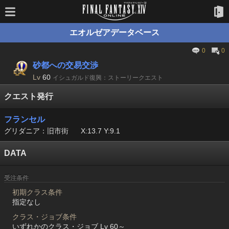
エオルゼアデータベース
0
0
砂都への交易交渉
Lv
60
イシュガルド復興：ストーリークエスト
クエスト発行
フランセル
グリダニア：旧市街
X:13.7 Y:9.1
DATA
受注条件
初期クラス条件
指定なし
クラス・ジョブ条件
いずれかのクラス・ジョブ Lv 60～