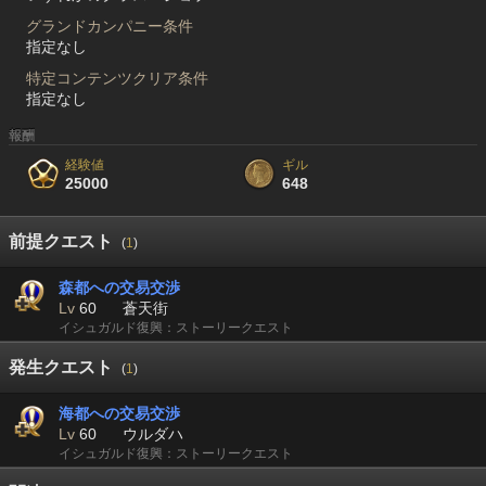
グランドカンパニー条件
指定なし
特定コンテンツクリア条件
指定なし
報酬
経験値
ギル
25000
648
前提クエスト
(
1
)
森都への交易交渉
Lv
60
蒼天街
イシュガルド復興：ストーリークエスト
発生クエスト
(
1
)
海都への交易交渉
Lv
60
ウルダハ
イシュガルド復興：ストーリークエスト