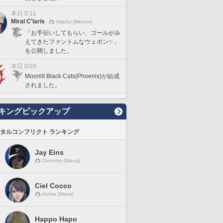
本日 0:11
Miral C'laris
Valefor [Meteor]
「お手伝いしてもらい、ゴールがみ
えてきたファントムなウェポン✨」
を公開しました。
本日 0:03
Moonlit Black Cats(Phoenix)が結成
されました。
キングピックアップ
タルコンフリクト ランキング
Jay Eins
Chocobo [Mana]
Ciel Cocco
Anima [Mana]
Happo Hapo