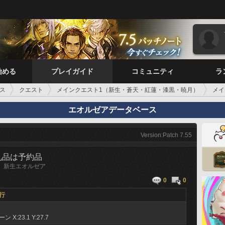
始める
プレイガイド
コミュニティ
ラ
ス
クエスト
メインクエスト1（新生・蒼天・紅蓮・漆黒・暁月）
メイ
エオルゼアデータベース
Version:Patch 7.55
礼品は予約品
新生エオルゼア
0
0
行
ラーン
X:23.1 Y:27.7