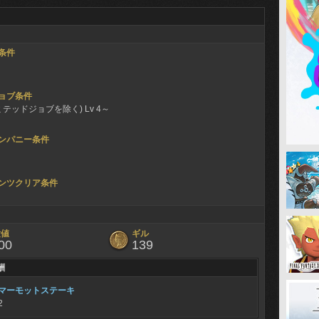
条件
ョブ条件
ミテッドジョブを除く) Lv 4～
ンパニー条件
ンツクリア条件
験値
ギル
00
139
酬
マーモットステーキ
2