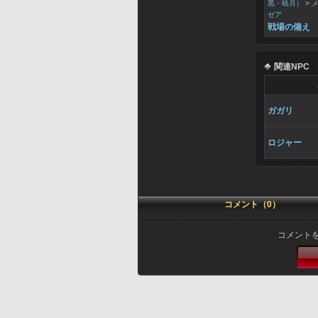
黒・暁月）
>
ゼア
戦場の備え
関連NPC
ガガリ
ロジャー
コメント（0）
コメント