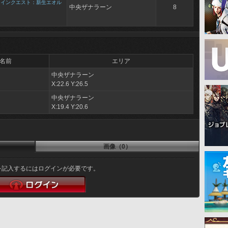
メインクエスト：新生エオル
中央ザナラーン
8
名前
エリア
中央ザナラーン
X:22.6 Y:26.5
中央ザナラーン
X:19.4 Y:20.6
画像（0）
を記入するにはログインが必要です。