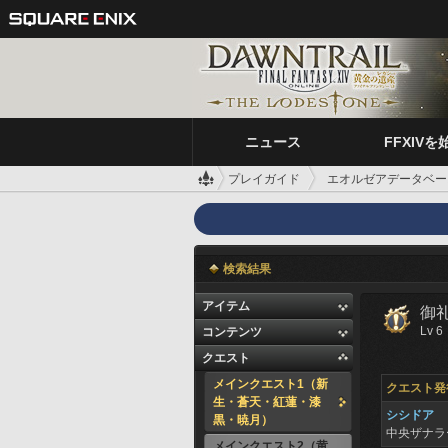
ニュース
FFXIVを
プレイガイド
エオルゼアデータベー
検索結果
アイテム
御
Lv 6
コンテンツ
クエスト
メインクエスト1（新
クエスト発
生・蒼天・紅蓮・漆
シシドア
黒・暁月）
中央ザナ
メインクエスト2（黄