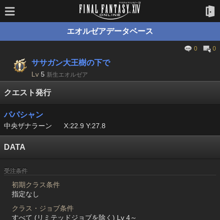
エオルゼアデータベース
0
0
ササガン大王樹の下で
Lv
5
新生エオルゼア
クエスト発行
パパシャン
中央ザナラーン
X:22.9 Y:27.8
DATA
受注条件
初期クラス条件
指定なし
クラス・ジョブ条件
すべて (リミテッドジョブを除く) Lv 4～