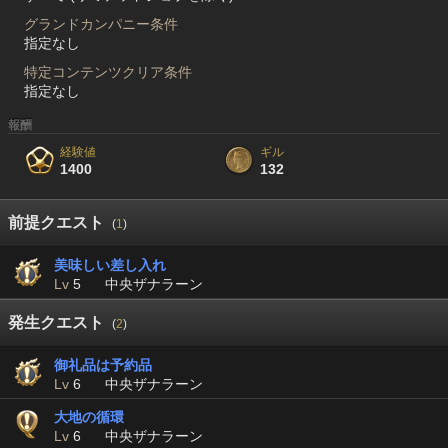
グランドカンパニー条件
指定なし
特定コンテンツクリア条件
指定なし
報酬
経験値
ギル
1400
132
前提クエスト
(
1
)
美味しい差し入れ
Lv
5
中央ザナラーン
発生クエスト
(
2
)
御礼品は予約品
Lv
6
中央ザナラーン
大地の循環
Lv
6
中央ザナラーン