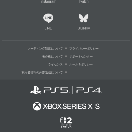
Instagram
Twitch
LINE
Bluesky
レーティング制度について
プライバシーポリシー
著作権について
サポートセンター
ライセンス
ルール＆ポリシー
利用者情報の外部送信について