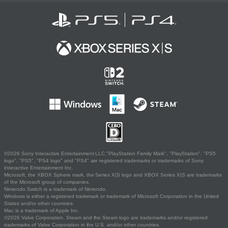
©2026 Sony Interactive Entertainment LLC."PlayStation Family Mark", "PlayStation", "PS5
logo", "PS5", "PS4 logo" and "PS4" are registered trademarks or trademarks of Sony
Interactive Entertainment Inc.
Microsoft, the XBOX Sphere mark, the Series X|S logo and XBOX Series X|S are trademarks
of the Microsoft group of companies.
Nintendo Switch is a trademark of Nintendo.
Windows is either a registered trademark or trademark of Microsoft Corporation in the United
States and/or other countries.
Mac is a trademark of Apple Inc.
©2026 Valve Corporation. Steam and the Steam logo are trademarks and/or registered
trademarks of Valve Corporation in the U.S. and/or other countries.