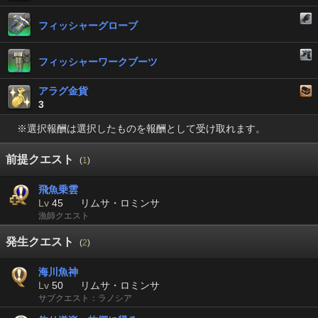
フィッシャーグローブ
フィッシャーワークブーツ
アラグ金貨
3
※選択報酬は選択したものを報酬として受け取れます。
前提クエスト
(
1
)
飛魚乗雲
Lv
45
リムサ・ロミンサ
漁師クエスト
発生クエスト
(
2
)
海川魚神
Lv
50
リムサ・ロミンサ
サブクエスト：ラノシア