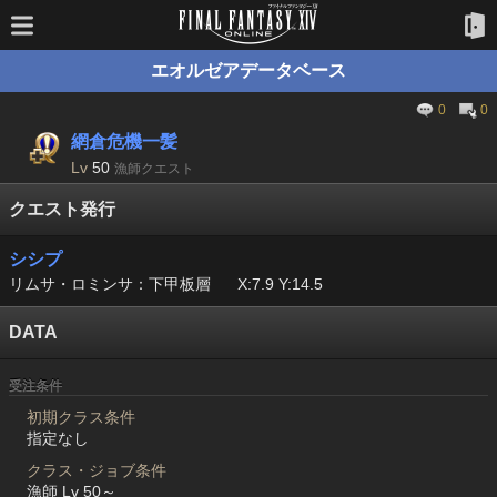
エオルゼアデータベース
0
0
網倉危機一髪
Lv
50
漁師クエスト
クエスト発行
シシプ
リムサ・ロミンサ：下甲板層
X:7.9 Y:14.5
DATA
受注条件
初期クラス条件
指定なし
クラス・ジョブ条件
漁師 Lv 50～