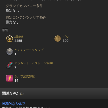
グランドカンパニー条件
指定なし
特定コンテンツクリア条件
指定なし
報酬
経験値
ギル
4455
600
ベンチャースクリップ
1
アラガントームストーン:詩学
7
シルフ族友好度
14
関連NPC
(
1
)
神秘的なシルフ