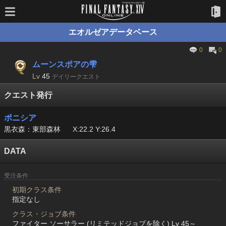
エオルゼアデータベース
0
0
ムーンスポアの雫
Lv
45
デイリークエスト
クエスト発行
ポニシア
黒衣森：東部森林
X:22.2 Y:26.4
DATA
受注条件
初期クラス条件
指定なし
クラス・ジョブ条件
ファイター ソーサラー (リミテッドジョブを除く) Lv 45～