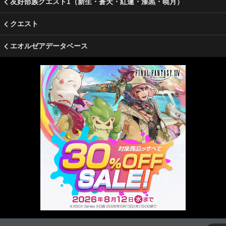
友好部族クエスト1（新生・蒼天・紅蓮・漆黒・暁月）
クエスト
エオルゼアデータベース