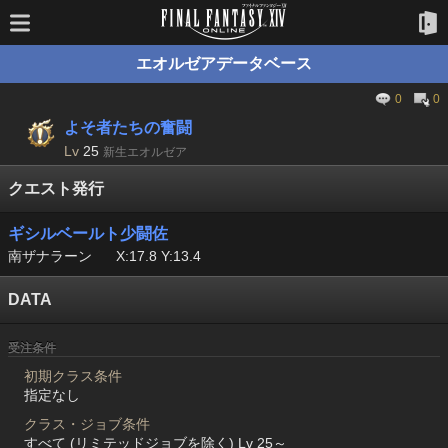
エオルゼアデータベース
0
0
よそ者たちの奮闘
Lv
25
新生エオルゼア
クエスト発行
ギシルベールト少闘佐
南ザナラーン
X:17.8 Y:13.4
DATA
受注条件
初期クラス条件
指定なし
クラス・ジョブ条件
すべて (リミテッドジョブを除く) Lv 25～