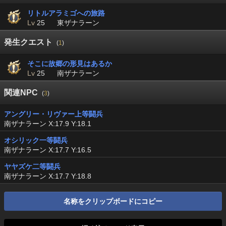
リトルアラミゴへの旅路
Lv
25
東ザナラーン
発生クエスト
(
1
)
そこに故郷の形見はあるか
Lv
25
南ザナラーン
関連NPC
(
3
)
アングリー・リヴァー上等闘兵
南ザナラーン X:17.9 Y:18.1
オシリック一等闘兵
南ザナラーン X:17.7 Y:16.5
ヤヤズケ二等闘兵
南ザナラーン X:17.7 Y:18.8
名称をクリップボードにコピー