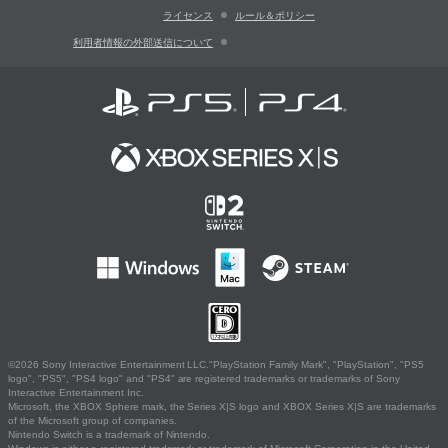
ライセンス
ルール＆ポリシー
利用者情報の外部送信について
©2026 Sony Interactive Entertainment LLC."PlayStation Family Mark", "PlayStation", "PS5
logo", "PS5", "PS4 logo" and "PS4" are registered trademarks or trademarks of Sony
Interactive Entertainment Inc.
Microsoft, the XBOX Sphere mark, the Series X|S logo and XBOX Series X|S are trademarks
of the Microsoft group of companies.
Nintendo Switch is a trademark of Nintendo.