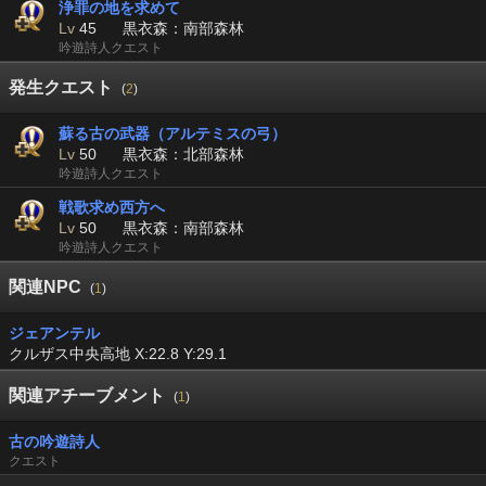
浄罪の地を求めて
Lv
45
黒衣森：南部森林
吟遊詩人クエスト
発生クエスト
(
2
)
蘇る古の武器（アルテミスの弓）
Lv
50
黒衣森：北部森林
吟遊詩人クエスト
戦歌求め西方へ
Lv
50
黒衣森：南部森林
吟遊詩人クエスト
関連NPC
(
1
)
ジェアンテル
クルザス中央高地 X:22.8 Y:29.1
関連アチーブメント
(
1
)
古の吟遊詩人
クエスト