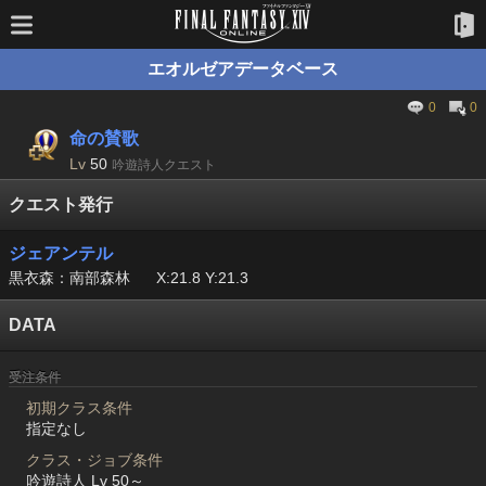
エオルゼアデータベース
0
0
命の賛歌
Lv
50
吟遊詩人クエスト
クエスト発行
ジェアンテル
黒衣森：南部森林
X:21.8 Y:21.3
DATA
受注条件
初期クラス条件
指定なし
クラス・ジョブ条件
吟遊詩人 Lv 50～