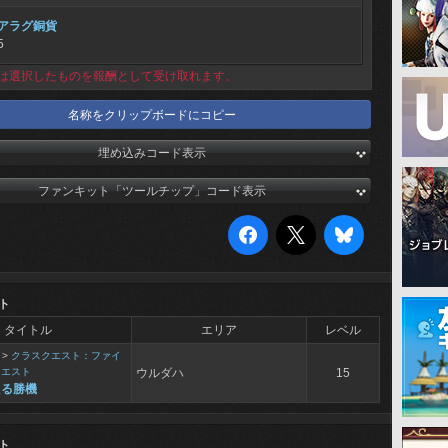
アラグ銅貨
5
は選択したものを報酬として受け取れます。
名称をクリップボードにコピー
埋め込みコード表示
ファンキット「ツールチップ」コード表示
ト
タイトル
エリア
レベル
>
クラスクエスト：ファイ
クエスト
ウルダハ
15
える勝機
ト