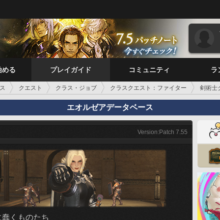
始める
プレイガイド
コミュニティ
ラ
ス
クエスト
クラス・ジョブ
クラスクエスト：ファイター
剣術士
エオルゼアデータベース
Version:Patch 7.55
に蠢くものたち