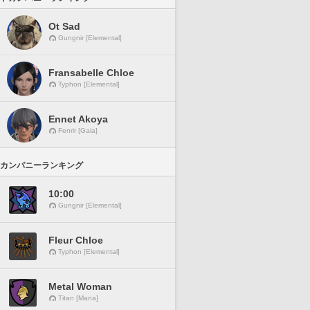
Ot Sad
Gungnir [Elemental]
Fransabelle Chloe
Typhon [Elemental]
Ennet Akoya
Fenrir [Gaia]
カンパニーランキング
10:00
Gungnir [Elemental]
Fleur Chloe
Typhon [Elemental]
Metal Woman
Titan [Mana]