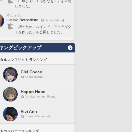
「白銀までにくるかなぁ？」を公開
しました。
本日 2:00
Luciola Bernadette
Hades [Mana]
「姫のためにルインド・アクアダク
トを作った」を公開しました。
キングピックアップ
タルコンフリクト ランキング
Ciel Cocco
Anima [Mana]
Happo Hapo
Pandaemonium [Mana]
Vivi Ann
Kujata [Elemental]
ドカンパニーランキング