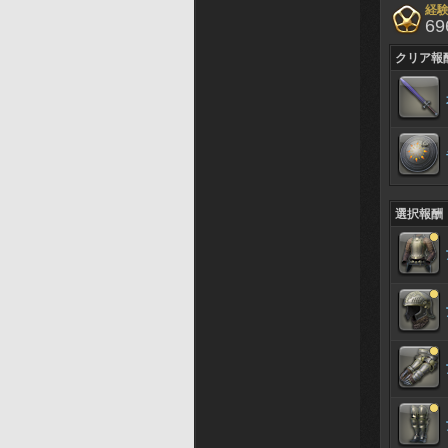
経
69
クリア報
選択報酬