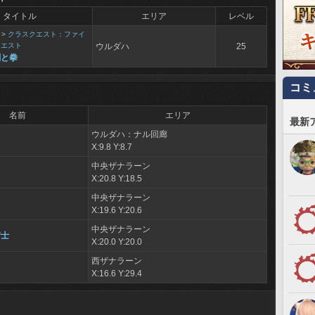
タイトル
エリア
レベル
>
クラスクエスト：ファイ
クエスト
ウルダハ
25
剣と拳
コミ
名前
エリア
最新
ウルダハ：ナル回廊
X:9.8 Y:8.7
中央ザナラーン
X:20.8 Y:18.5
中央ザナラーン
フ
X:19.6 Y:20.6
中央ザナラーン
術士
X:20.0 Y:20.0
西ザナラーン
X:16.6 Y:29.4