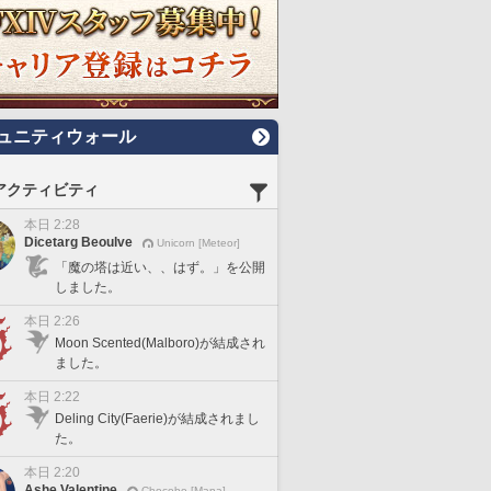
ュニティウォール
アクティビティ
本日 2:28
Dicetarg Beoulve
Unicorn [Meteor]
「魔の塔は近い、、はず。」を公開
しました。
本日 2:26
Moon Scented(Malboro)が結成され
ました。
本日 2:22
Deling City(Faerie)が結成されまし
た。
本日 2:20
Ashe Valentine
Chocobo [Mana]