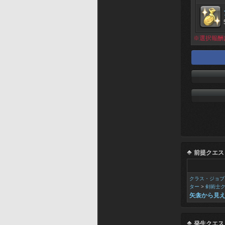
※選択報酬
前提クエス
クラス・ジョブ
ター
>
剣術士
矢衾から見
発生クエス