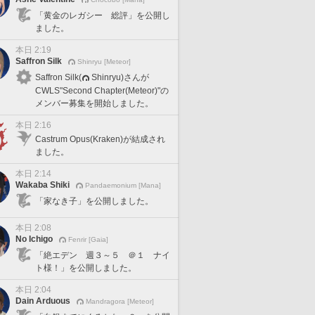
「黄金のレガシー 総評」を公開し
ました。
本日 2:19
Saffron Silk
Shinryu [Meteor]
Saffron Silk(
Shinryu)さんが
CWLS"Second Chapter(Meteor)"の
メンバー募集を開始しました。
本日 2:16
Castrum Opus(Kraken)が結成され
ました。
本日 2:14
Wakaba Shiki
Pandaemonium [Mana]
「家なき子」を公開しました。
本日 2:08
No Ichigo
Fenrir [Gaia]
「絶エデン 週３～５ ＠１ ナイ
ト様！」を公開しました。
本日 2:04
Dain Arduous
Mandragora [Meteor]