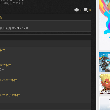
0
剣術士クエスト
0
0
行
ザル回廊
X:9.3 Y:12.0
条件
ョブ条件
20～
ンパニー条件
ンツクリア条件