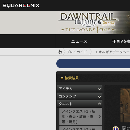
ニュース
FFXIVを
プレイガイド
エオルゼアデータベー
検索結果
アイテム
コンテンツ
クエスト
メインクエスト1（新
生・蒼天・紅蓮・漆
黒・暁月）
闇
メインクエスト2（黄