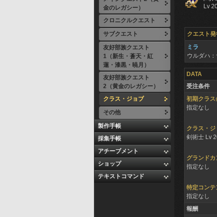
Lv 2
金のレガシー）
クロニクルクエスト
サブクエスト
クエスト発
ミラ
友好部族クエスト
ウルダハ：
1（新生・蒼天・紅
蓮・漆黒・暁月）
DATA
友好部族クエスト
2（黄金のレガシー）
受注条件
クラス・ジョブ
初期クラス
指定なし
その他
製作手帳
クラス・ジ
剣術士 Lv 
採集手帳
アチーブメント
グランドカ
ショップ
指定なし
テキストコマンド
特定コンテ
指定なし
報酬