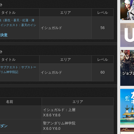
ト
タイトル
エリア
レベル
1（新生・蒼天・紅蓮・漆
メインクエスト：蒼天のイシ
イシュガルド
56
の決意
ト
タイトル
エリア
レベル
>
サブクエスト：サブストー
ダリム神学院記
イシュガルド
60
名前
エリア
イシュガルド：上層
X:8.6 Y:8.6
聖アンダリム神学院
バダン
X:6.0 Y:6.0