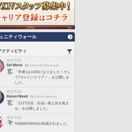
ュニティウォール
アクティビティ
本日 5:02
Siri Meria
Carbuncle [Elemental]
「学者もLv100になりました！そし
て7.0メインクリア！」を公開しま
した。
本日 5:02
Raven Weed
Unicorn [Meteor]
「2127日目：出会い厨よ目を覚ま
せ」を公開しました。
本日 5:02
Azlight(Ultima)が結成されました。