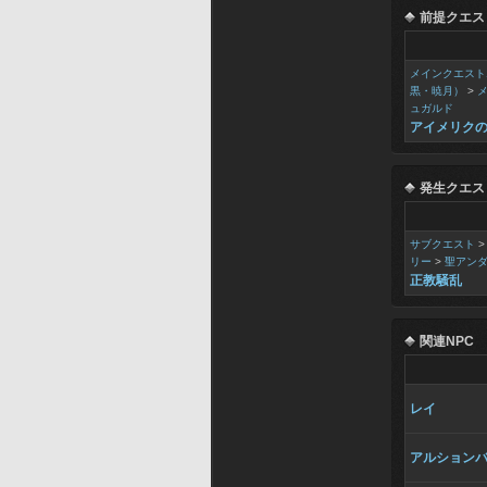
前提クエス
メインクエスト
黒・暁月）
>
ュガルド
アイメリク
発生クエス
サブクエスト
リー
>
聖アン
正教騒乱
関連NPC
レイ
アルション