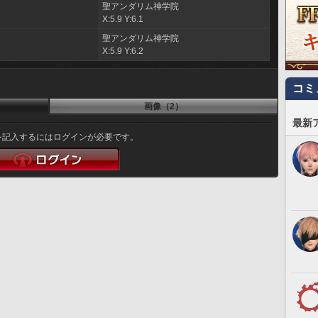
聖アンダリム神学院
ト
X:5.9 Y:6.1
聖アンダリム神学院
X:5.9 Y:6.2
コミ
画像（2）
最新
を記入するにはログインが必要です。