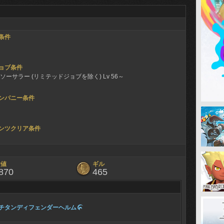
条件
ョブ条件
ソーサラー (リミテッドジョブを除く) Lv 56～
ンパニー条件
ンツクリア条件
験値
ギル
870
465
チタンディフェンダーヘルム
