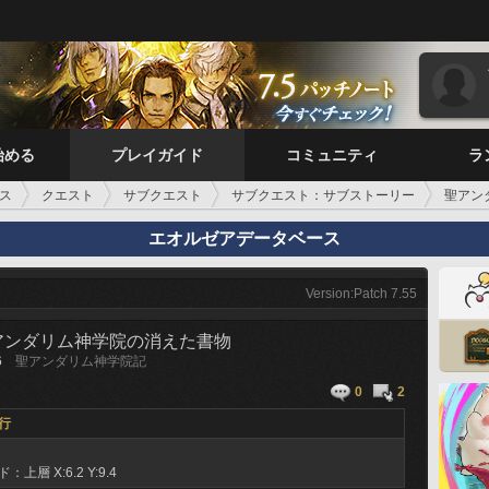
始める
プレイガイド
コミュニティ
ラ
ス
クエスト
サブクエスト
サブクエスト：サブストーリー
聖アン
エオルゼアデータベース
Version:Patch 7.55
アンダリム神学院の消えた書物
6
聖アンダリム神学院記
0
2
行
ド：上層
X:6.2 Y:9.4