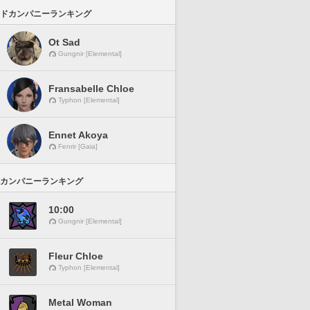
ドカンパニーランキング
Ot Sad
Gungnir [Elemental]
Fransabelle Chloe
Typhon [Elemental]
Ennet Akoya
Fenrir [Gaia]
カンパニーランキング
10:00
Gungnir [Elemental]
Fleur Chloe
Typhon [Elemental]
Metal Woman