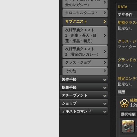
金のレガシー）
DATA
クロニクルクエスト
受注条件
サブクエスト
初期クラス
指定なし
友好部族クエスト
1（新生・蒼天・紅
蓮・漆黒・暁月）
クラス・ジ
ファイター 
友好部族クエスト
2（黄金のレガシー）
グランドカ
クラス・ジョブ
指定なし
その他
特定コンテ
製作手帳
指定なし
採集手帳
報酬
アチーブメント
経
ショップ
12
テキストコマンド
選択報酬