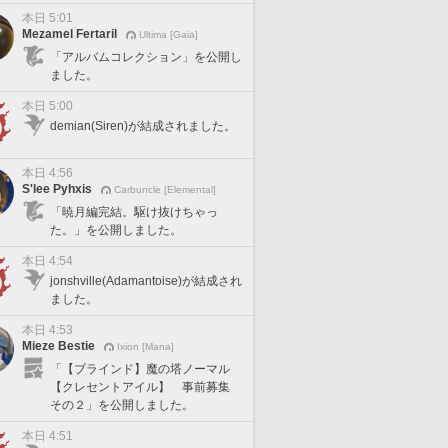
本日 5:01
Mezamel Fertaril
Ultima [Gaia]
「アルバムコレクション」を公開し
ました。
本日 5:00
demian(Siren)が結成されました。
本日 4:56
S'lee Pyhxis
Carbuncle [Elemental]
「暁月編完結。駆け抜けちゃっ
た。」を公開しました。
本日 4:54
jonshville(Adamantoise)が結成され
ました。
本日 4:53
Mieze Bestie
Ixion [Mana]
「【ブラインド】魔の塔ノーマル
【クレセントアイル】 事前募集
その２」を公開しました。
本日 4:51