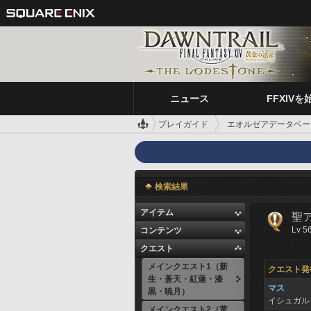
ニュース
FFXIVを
プレイガイド
エオルゼアデータベー
検索結果
アイテム
聖
Lv 5
コンテンツ
クエスト
メインクエスト1（新
クエスト発
生・蒼天・紅蓮・漆
マス
黒・暁月）
イシュガル
メインクエスト2（黄