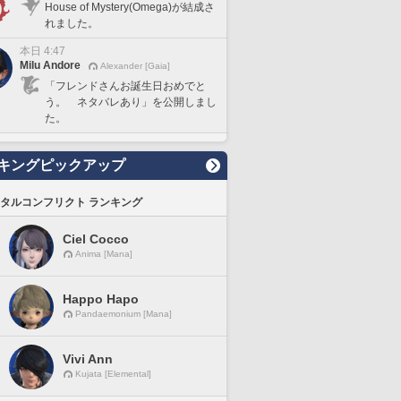
House of Mystery(Omega)が結成さ
れました。
本日 4:47
Milu Andore
Alexander [Gaia]
「フレンドさんお誕生日おめでと
う。 ネタバレあり」を公開しまし
た。
キングピックアップ
タルコンフリクト ランキング
Ciel Cocco
Anima [Mana]
Happo Hapo
Pandaemonium [Mana]
Vivi Ann
Kujata [Elemental]