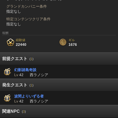
グランドカンパニー条件
指定なし
特定コンテンツクリア条件
指定なし
報酬
経験値
ギル
22440
1676
前提クエスト
(
1
)
幻影諸島奇談
Lv
42
西ラノシア
発生クエスト
(
1
)
波間よりいずる者
Lv
42
西ラノシア
関連NPC
(
3
)