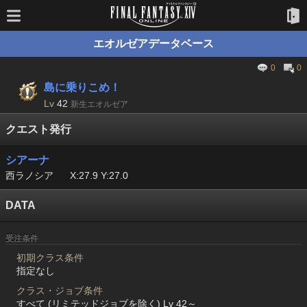
エオルゼアデータベース
0
0
島に乗りこめ！
Lv
42
新生エオルゼア
クエスト発行
シアーナ
西ラノシア
X:27.9 Y:27.0
DATA
受注条件
初期クラス条件
指定なし
クラス・ジョブ条件
すべて (リミテッドジョブを除く) Lv 42～