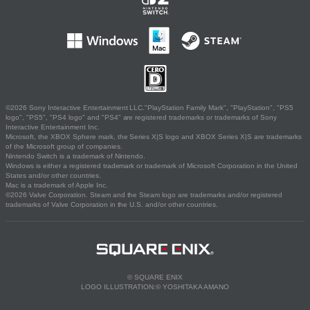
©2026 Sony Interactive Entertainment LLC."PlayStation Family Mark", "PlayStation", "PS5
logo", "PS5", "PS4 logo" and "PS4" are registered trademarks or trademarks of Sony
Interactive Entertainment Inc.
Microsoft, the XBOX Sphere mark, the Series X|S logo and XBOX Series X|S are trademarks
of the Microsoft group of companies.
Nintendo Switch is a trademark of Nintendo.
Windows is either a registered trademark or trademark of Microsoft Corporation in the United
States and/or other countries.
Mac is a trademark of Apple Inc.
©2026 Valve Corporation. Steam and the Steam logo are trademarks and/or registered
trademarks of Valve Corporation in the U.S. and/or other countries.
© SQUARE ENIX
LOGO ILLUSTRATION:© YOSHITAKA AMANO