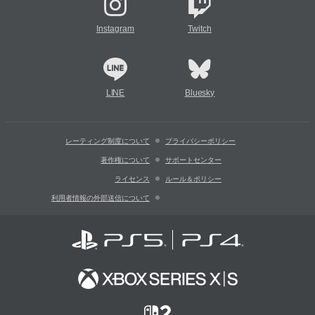
Instagram
Twitch
LINE
Bluesky
レーティング制度について
プライバシーポリシー
著作権について
サポートセンター
ライセンス
ルール＆ポリシー
利用者情報の外部送信について