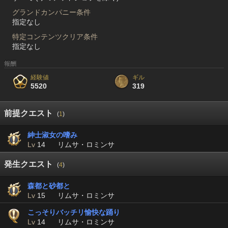
グランドカンパニー条件
指定なし
特定コンテンツクリア条件
指定なし
報酬
経験値
ギル
5520
319
前提クエスト
(
1
)
紳士淑女の嗜み
Lv
14
リムサ・ロミンサ
発生クエスト
(
4
)
森都と砂都と
Lv
15
リムサ・ロミンサ
こっそりバッチリ愉快な踊り
Lv
14
リムサ・ロミンサ