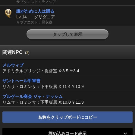
サブクエスト：ラノシア
誰がために人は踊る
Lv
14
グリダニア
サブクエスト：黒衣森
タップして表示
関連NPC
(
3
)
メルウィブ
アドミラルブリッジ：提督室 X:3.5 Y:3.4
ザントヘール甲軍曹
リムサ・ロミンサ：下甲板層 X:11.4 Y:10.9
ブルゲール商会 ジャ・ナッシム
リムサ・ロミンサ：下甲板層 X:10.0 Y:11.3
名称をクリップボードにコピー
埋め込みコード表示