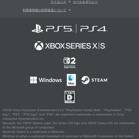
ライセンス
ルール＆ポリシー
利用者情報の外部送信について
©2026 Sony Interactive Entertainment LLC."PlayStation Family Mark", "PlayStation", "PS5
logo", "PS5", "PS4 logo" and "PS4" are registered trademarks or trademarks of Sony
Interactive Entertainment Inc.
Microsoft, the XBOX Sphere mark, the Series X|S logo and XBOX Series X|S are trademarks
of the Microsoft group of companies.
Nintendo Switch is a trademark of Nintendo.
Windows is either a registered trademark or trademark of Microsoft Corporation in the United