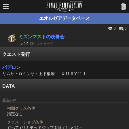
エオルゼアデータベース
0
0
ミズンマストの晩餐会
Lv
14
新生エオルゼア
クエスト発行
バデロン
リムサ・ロミンサ：上甲板層
X:11.6 Y:11.1
DATA
受注条件
初期クラス条件
指定なし
クラス・ジョブ条件
すべて (リミテッドジョブを除く) Lv 14～