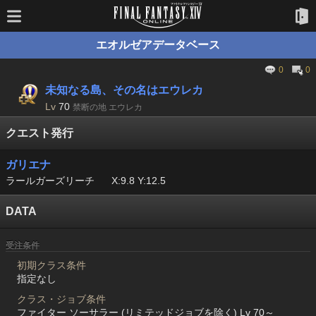
エオルゼアデータベース
0
0
未知なる島、その名はエウレカ
Lv
70
禁断の地 エウレカ
クエスト発行
ガリエナ
ラールガーズリーチ
X:9.8 Y:12.5
DATA
受注条件
初期クラス条件
指定なし
クラス・ジョブ条件
ファイター ソーサラー (リミテッドジョブを除く) Lv 70～