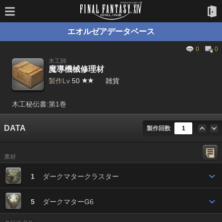
エオルゼアデータベース
0
0
木工師
魔導機械修理材
製作Lv
50
雑貨
木工秘伝書:第1巻
DATA
製作回数
素材
1
ダークマタークラスター
5
ダークマターG6