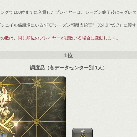
ングで100位までに入賞したプレイヤーは、シーズン終了後にモグレ
ェイル係船場にいるNPC"シーズン報酬支給官"（X:4.9 Y:5.7）に
。
者の数は、同じ順位のプレイヤーが複数いる場合に変動します。
1位
調度品（各データセンター別 1人）