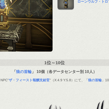
ローンウルフ・トロ
1位～10位
「
狼の首輪
」 10個（各データセンター別 10人）
PC"
ザ・フィースト報酬支給官
"（X:4.9 Y:5.8）にて、「
狼の首輪
」1