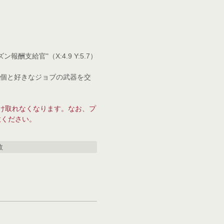
給官"（X:4.9 Y:5.7）
0個と好きなジョブの武器を交
け取れなくなります。なお、プ
意ください。
数