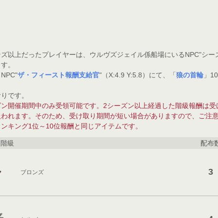
以上だったプレイヤーは、ウルヴズジェイル係船場にいるNPC"シーズン報酬支
ます。
PC"
ザ・フィースト報酬支給官
"（X:4.9 Y:5.8）にて、「
狼の首輪
」1
おりです。
ズン開催期間中のみ受領可能です。2シーズン以上経過した階級報酬は受
扱われます。そのため、受け取り期間が短い場合がありますので、ご注
ンキング1位～10位報酬と同じアイテムです。
階級
配布
3
ブロンズ