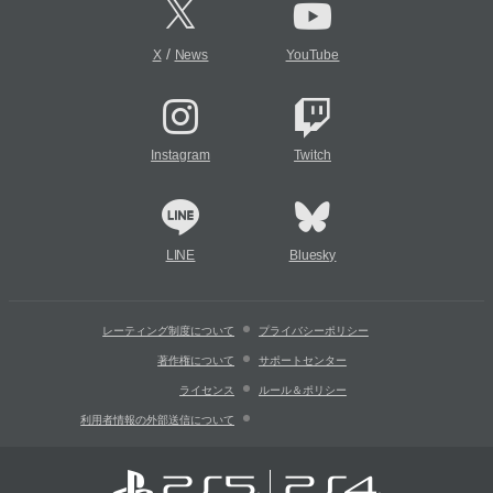
/
X
News
YouTube
Instagram
Twitch
LINE
Bluesky
レーティング制度について
プライバシーポリシー
著作権について
サポートセンター
ライセンス
ルール＆ポリシー
利用者情報の外部送信について