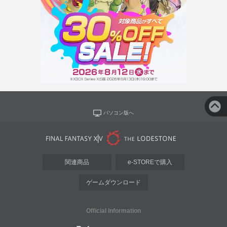
パソコン版へ
関連商品
e-STOREで購入
ゲームダウンロード
Official Information