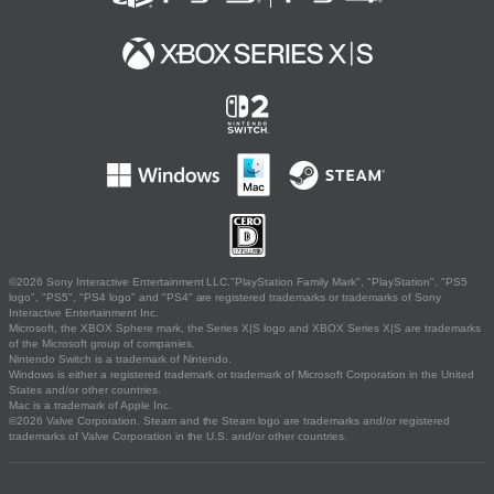
©2026 Sony Interactive Entertainment LLC."PlayStation Family Mark", "PlayStation", "PS5
logo", "PS5", "PS4 logo" and "PS4" are registered trademarks or trademarks of Sony
Interactive Entertainment Inc.
Microsoft, the XBOX Sphere mark, the Series X|S logo and XBOX Series X|S are trademarks
of the Microsoft group of companies.
Nintendo Switch is a trademark of Nintendo.
Windows is either a registered trademark or trademark of Microsoft Corporation in the United
States and/or other countries.
Mac is a trademark of Apple Inc.
©2026 Valve Corporation. Steam and the Steam logo are trademarks and/or registered
trademarks of Valve Corporation in the U.S. and/or other countries.