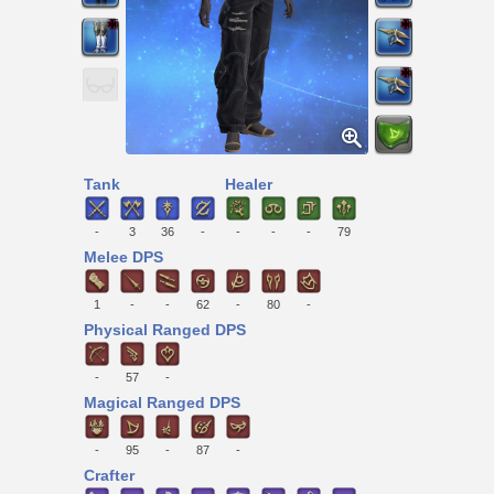
Tank
Healer
-
3
36
-
-
-
-
79
Melee DPS
1
-
-
62
-
80
-
Physical Ranged DPS
-
57
-
Magical Ranged DPS
-
95
-
87
-
Crafter