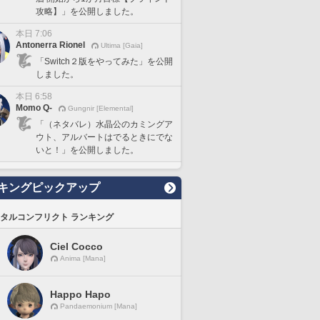
攻略】」を公開しました。
本日 7:06
Antonerra Rionel
Ultima [Gaia]
「Switch２版をやってみた」を公開
しました。
本日 6:58
Momo Q-
Gungnir [Elemental]
「（ネタバレ）水晶公のカミングア
ウト、アルバートはでるときにでな
いと！」を公開しました。
キングピックアップ
タルコンフリクト ランキング
Ciel Cocco
Anima [Mana]
Happo Hapo
Pandaemonium [Mana]