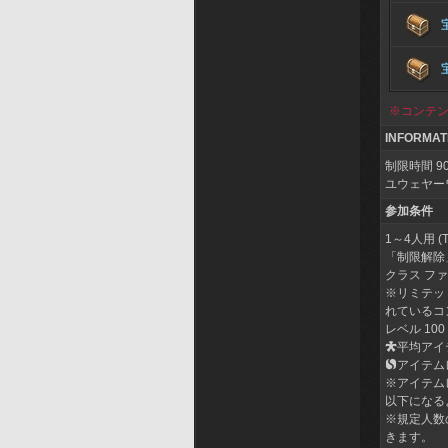
※コンテ
INFORMAT
制限時間 9
ユウェヤー
参加条件
1～4人用 (TA
「制限解除
クラス フ
※リミテッ
れているコ
レベル 100
平均アイテ
アイテム
※アイテム
以下になる
※規定人数
きます。