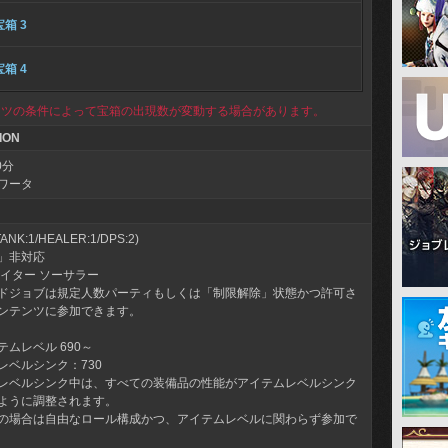
宝箱 3
宝箱 4
ンツの条件によって宝箱の出現数が変動する場合があります。
ION
0分
ワータ
NK:1/HEALER:1/DPS:2)
」非対応
ァイター ソーサラー
ドジョブは規定人数パーティもしくは「制限解除」状態かつ許可さ
ンテンツに参加できます。
ムレベル 690～
レベルシンク：730
レベルシンク中は、すべての装備品の性能がアイテムレベルシンク
ように調整されます。
の場合は自由なロール構成かつ、アイテムレベルに関わらず参加で