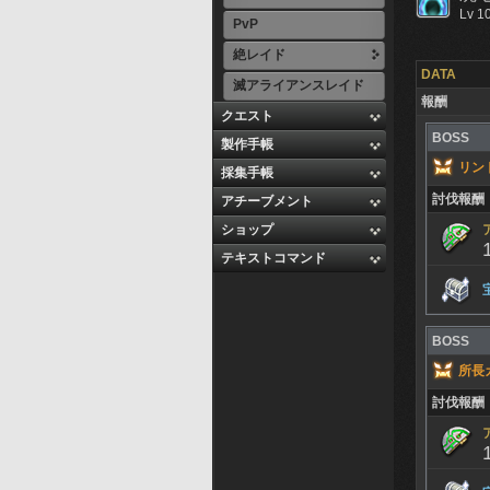
Lv 1
PvP
絶レイド
DATA
滅アライアンスレイド
報酬
クエスト
BOSS
製作手帳
リン
採集手帳
討伐報酬
アチーブメント
ショップ
テキストコマンド
BOSS
所長
討伐報酬