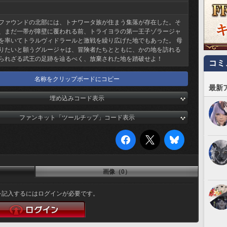
ファウンドの北部には、トナワータ族が住まう集落が存在した。そ
、まだ一帯が障壁に覆われる前、トライヨラの第一王子ゾラージャ
を率いてトラルヴィドラールと激戦を繰り広げた地でもあった。 母
りたいと願うグルージャは、冒険者たちとともに、かの地を訪れる
られざる武王の足跡を辿るべく、放棄された地を踏破せよ！
コミ
名称をクリップボードにコピー
最新
埋め込みコード表示
ファンキット「ツールチップ」コード表示
画像（0）
を記入するにはログインが必要です。