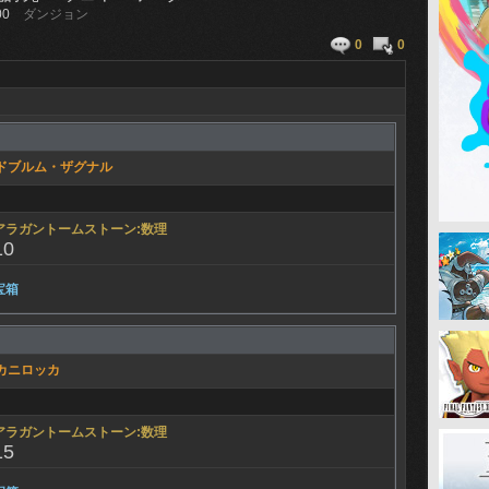
00
ダンジョン
0
0
ドブルム・ザグナル
アラガントームストーン:数理
10
宝箱
カニロッカ
アラガントームストーン:数理
15