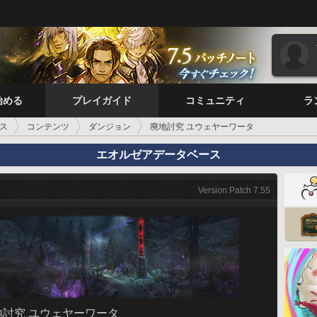
始める
プレイガイド
コミュニティ
ラ
ス
コンテンツ
ダンジョン
廃地討究 ユウェヤーワータ
エオルゼアデータベース
Version:Patch 7.55
地討究 ユウェヤーワータ