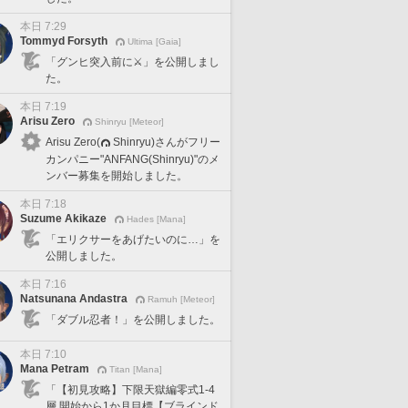
本日 7:29
Tommyd Forsyth
Ultima [Gaia]
「グンヒ突入前に⚔️」を公開しまし
た。
本日 7:19
Arisu Zero
Shinryu [Meteor]
Arisu Zero(
Shinryu)さんがフリー
カンパニー"ANFANG(Shinryu)"のメ
ンバー募集を開始しました。
本日 7:18
Suzume Akikaze
Hades [Mana]
「エリクサーをあげたいのに…」を
公開しました。
本日 7:16
Natsunana Andastra
Ramuh [Meteor]
「ダブル忍者！」を公開しました。
本日 7:10
Mana Petram
Titan [Mana]
「【初見攻略】下限天獄編零式1-4
層 開始から1か月目標【ブラインド