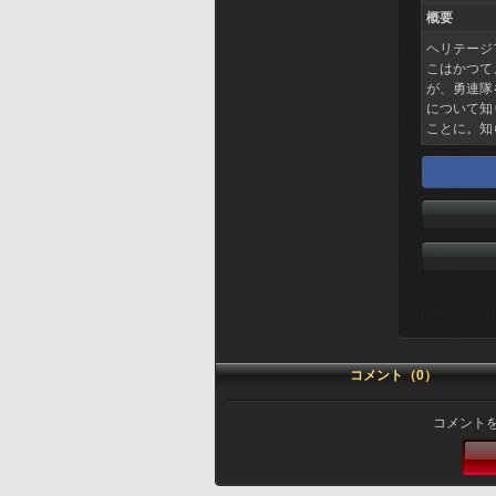
概要
ヘリテージ
こはかつて
が、勇連隊
について知
ことに。知
コメント（0）
コメント