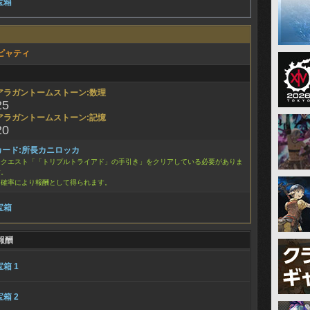
宝箱
ピャティ
アラガントームストーン:数理
25
アラガントームストーン:記憶
20
カード:所長カニロッカ
※クエスト「「トリプルトライアド」の手引き」をクリアしている必要がありま
す。
※確率により報酬として得られます。
宝箱
報酬
宝箱 1
宝箱 2