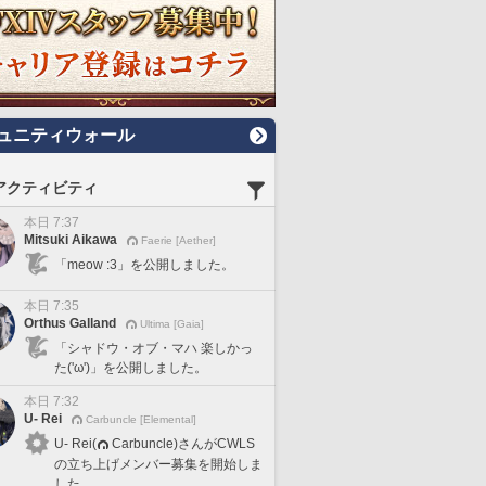
ュニティウォール
アクティビティ
本日 7:37
Mitsuki Aikawa
Faerie [Aether]
「meow :3」を公開しました。
本日 7:35
Orthus Galland
Ultima [Gaia]
「シャドウ・オブ・マハ 楽しかっ
た('ω')」を公開しました。
本日 7:32
U- Rei
Carbuncle [Elemental]
U- Rei(
Carbuncle)さんがCWLS
の立ち上げメンバー募集を開始しま
した。