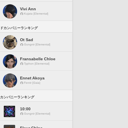
Vivi Ann
Kujata [Elemental]
ドカンパニーランキング
Ot Sad
Gungnir [Elemental]
Fransabelle Chloe
Typhon [Elemental]
Ennet Akoya
Fenrir [Gaia]
カンパニーランキング
10:00
Gungnir [Elemental]