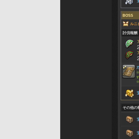
BOSS
ルニ
討伐報酬
その他の