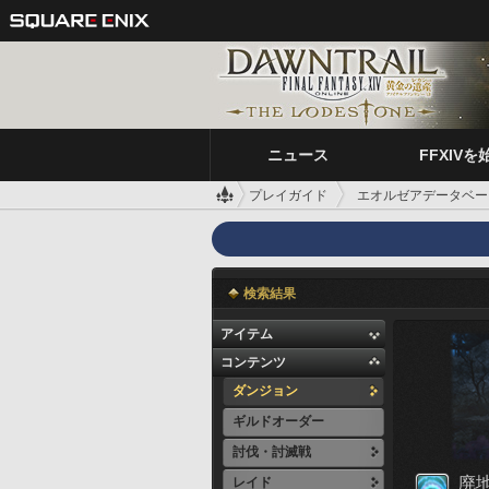
ニュース
FFXIVを
プレイガイド
エオルゼアデータベー
検索結果
アイテム
コンテンツ
ダンジョン
ギルドオーダー
討伐・討滅戦
廃
レイド