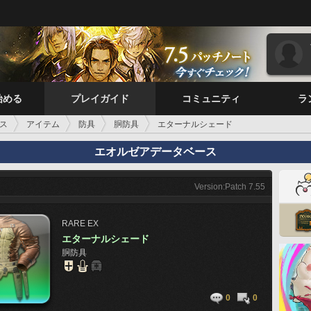
始める
プレイガイド
コミュニティ
ラ
ス
アイテム
防具
胴防具
エターナルシェード
エオルゼアデータベース
Version:Patch 7.55
RARE
EX
エターナルシェード
胴防具
0
0