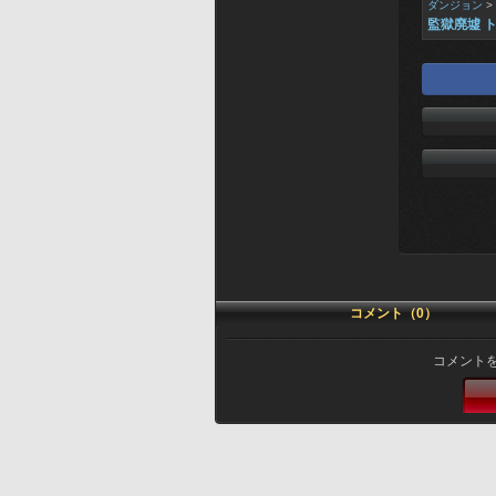
ダンジョン
>
監獄廃墟 
コメント（0）
コメント