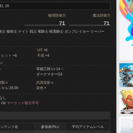
EL 26
物理防御力
魔法防御力
71
71
術士 槍術士 ナイト 戦士 竜騎士 暗黒騎士 ガンブレイカー リーパー
VIT
+6
トヒット
+6
不屈
+4
ir
ル
革細工師 Lv 14～
ダークマターG3
製:
○
武具投影:
○
キル:
26.00
染色:
×
なし
 Gil
マーケット取引不可
コンテンツ名
参加条件Lv
平均アイテムレベル