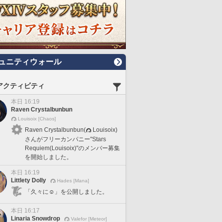
ュニティウォール
アクティビティ
本日 16:19
Raven Crystalbunbun
Louisoix [Chaos]
Raven Crystalbunbun(
Louisoix)
さんがフリーカンパニー"Stars
Requiem(Louisoix)"のメンバー募集
を開始しました。
本日 16:19
Littlety Dolly
Hades [Mana]
「久々に☺️」を公開しました。
本日 16:17
Linaria Snowdrop
Valefor [Meteor]