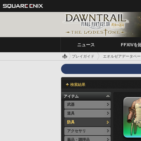
ニュース
FFXIVを
プレイガイド
エオルゼアデータベー
検索結果
アイテム
武器
道具
防具
アクセサリ
薬品・調理品