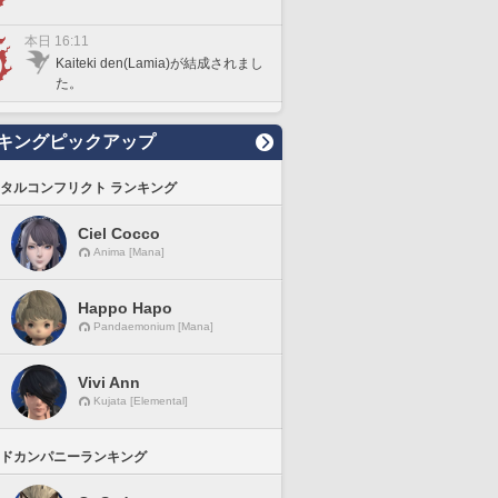
本日 16:11
Kaiteki den(Lamia)が結成されまし
た。
キングピックアップ
タルコンフリクト ランキング
Ciel Cocco
Anima [Mana]
Happo Hapo
Pandaemonium [Mana]
Vivi Ann
Kujata [Elemental]
ドカンパニーランキング