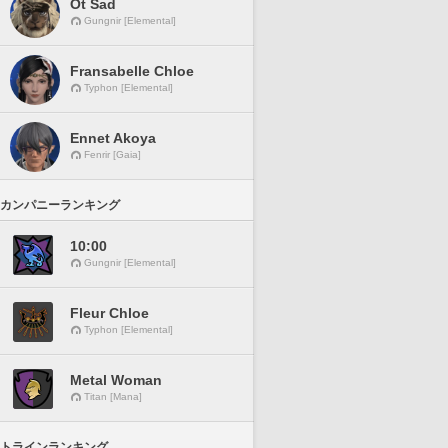
Ot Sad
Gungnir [Elemental]
Fransabelle Chloe
Typhon [Elemental]
Ennet Akoya
Fenrir [Gaia]
カンパニーランキング
10:00
Gungnir [Elemental]
Fleur Chloe
Typhon [Elemental]
Metal Woman
Titan [Mana]
トラインランキング