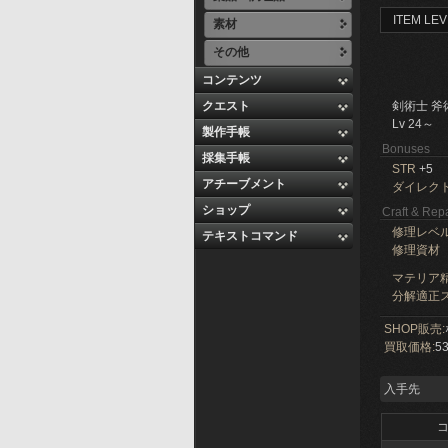
ITEM LEV
素材
その他
コンテンツ
クエスト
剣術士 斧
Lv 24～
製作手帳
Bonuses
採集手帳
STR
+5
アチーブメント
ダイレク
ショップ
Craft & Repa
修理レベ
テキストコマンド
修理資材
マテリア精
分解適正ス
SHOP販売:
買取価格:
53
入手先