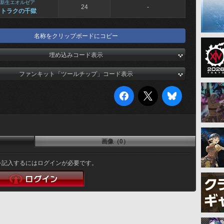
新生エオルゼア
24
-
トトラクの千獄
名称をクリップボードにコピー
埋め込みコード表示
ファンキット「ツールチップ」コード表示
画像（0）
を記入するにはログインが必要です。