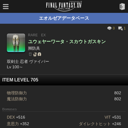
エオルゼアデータベース
0
1
RARE
EX
ユウェヤーワータ・スカウトガスキン
脚防具
双剣士 忍者 ヴァイパー
Lv 100～
ITEM LEVEL 705
物理防御力
802
魔法防御力
802
Bonuses
DEX
+516
VIT
+531
意思力
+352
ダイレクトヒット
+246