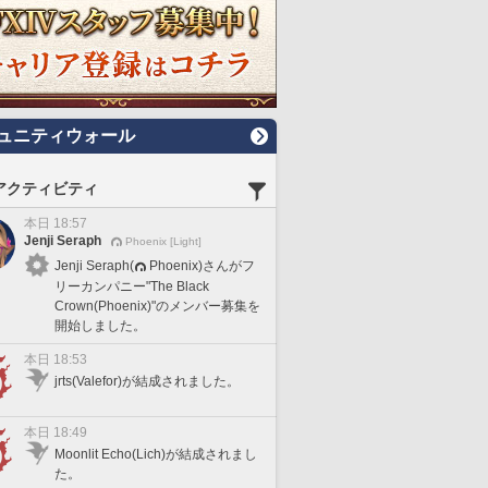
ュニティウォール
アクティビティ
本日 18:57
Jenji Seraph
Phoenix [Light]
Jenji Seraph(
Phoenix)さんがフ
リーカンパニー"The Black
Crown(Phoenix)"のメンバー募集を
開始しました。
本日 18:53
jrts(Valefor)が結成されました。
本日 18:49
Moonlit Echo(Lich)が結成されまし
た。