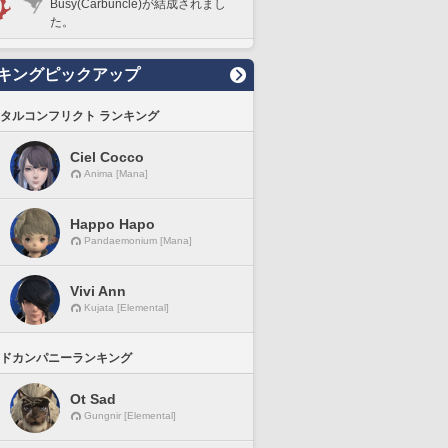
Busy(Carbuncle)が結成されまし
た。
キングピックアップ
タルコンフリクト ランキング
Ciel Cocco
Anima [Mana]
Happo Hapo
Pandaemonium [Mana]
Vivi Ann
Kujata [Elemental]
ドカンパニーランキング
Ot Sad
Gungnir [Elemental]