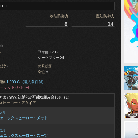
EL 1
物理防御力
魔法防御力
8
14
ir
ル
甲冑師 Lv 1～
ダークマターG1
製:
○
武具投影:
○
染色:
○
価格:
1,000 Gil (購入条件付)
ーケット取引不可
とまとめて幻影化が可能な組み合わせ（1）
スヒーロー・アタイア
防具
ェニックスヒーロー・メット
防具
ェニックスヒーロー・スーツ