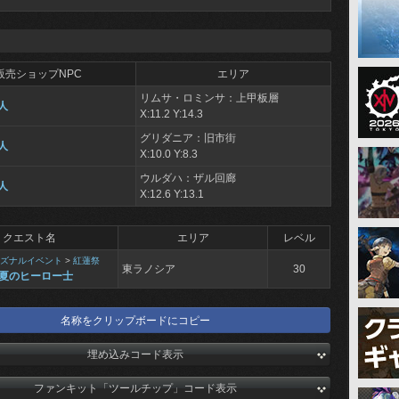
販売ショップNPC
エリア
リムサ・ロミンサ：上甲板層
人
X:11.2 Y:14.3
グリダニア：旧市街
人
X:10.0 Y:8.3
ウルダハ：ザル回廊
人
X:12.6 Y:13.1
クエスト名
エリア
レベル
ズナルイベント
>
紅蓮祭
東ラノシア
30
夏のヒーロー士
名称をクリップボードにコピー
埋め込みコード表示
ファンキット「ツールチップ」コード表示