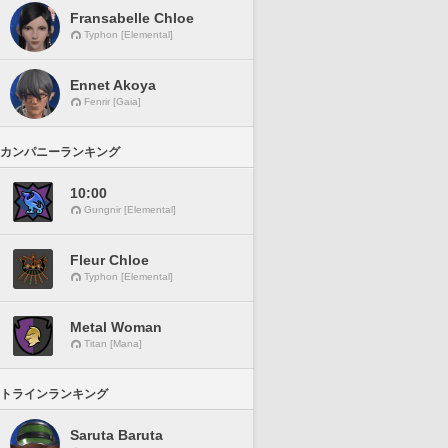
Fransabelle Chloe
Typhon [Elemental]
Ennet Akoya
Fenrir [Gaia]
カンパニーランキング
10:00
Gungnir [Elemental]
Fleur Chloe
Typhon [Elemental]
Metal Woman
Titan [Mana]
トラインランキング
Saruta Baruta