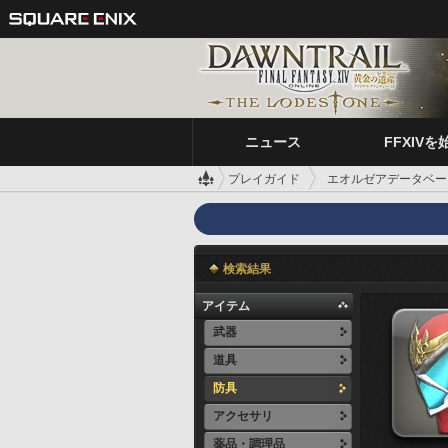
ニュース
FFXIVを
プレイガイド
エオルゼアデータベー
検索結果
アイテム
武器
道具
防具
アクセサリ
薬品・調理品