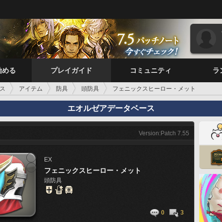
始める
プレイガイド
コミュニティ
ラ
ス
アイテム
防具
頭防具
フェニックスヒーロー・メット
エオルゼアデータベース
Version:Patch 7.55
EX
フェニックスヒーロー・メット
頭防具
0
3