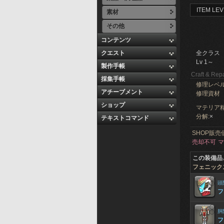
ITEM LEV
素材
その他
コンテンツ
クエスト
全クラス
Lv 1～
製作手帳
Craft & Repa
採集手帳
修理レベ
アチーブメント
修理資材
ショップ
マテリア精
分解:
×
テキストコマンド
SHOP販売
売却不可
マ
この装備品
フェニック
頭
フ
胴
フ