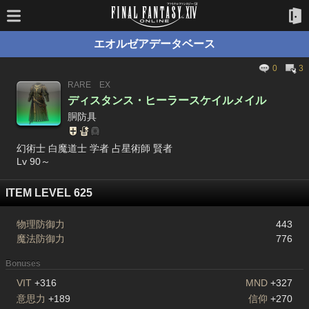
エオルゼアデータベース
0
3
RARE
EX
ディスタンス・ヒーラースケイルメイル
胴防具
幻術士 白魔道士 学者 占星術師 賢者
Lv 90～
ITEM LEVEL 625
物理防御力
443
魔法防御力
776
Bonuses
VIT
+316
MND
+327
意思力
+189
信仰
+270