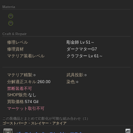
Materia
Craft & Repair
修理レベル
彫金師 Lv 51～
修理資材
ダークマターG7
マテリア装着レベル
クラフター Lv 61～
マテリア精製:
○
武具投影:
○
分解適正スキル:
260.00
染色:
○
禁断装着不可
SHOP販売:
なし
買取価格:
574 Gil
マーケット取引不可
この装備品とまとめて幻影化が可能な組み合わせ（1）
ゴーストバーク・スレイヤー・アタイア