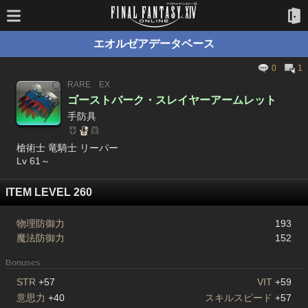
エオルゼアデータベース
0
1
RARE
EX
ゴーストバーク・スレイヤーアームレット
手防具
槍術士 竜騎士 リーパー
Lv 61～
ITEM LEVEL 260
物理防御力
193
魔法防御力
152
Bonuses
STR
+57
VIT
+59
意思力
+40
スキルスピード
+57