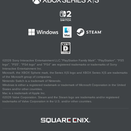
©2026 Sony Interactive Entertainment LLC."PlayStation Family Mark", "PlayStation", "PS5
logo", "PS5", "PS4 logo" and "PS4" are registered trademarks or trademarks of Sony
Interactive Entertainment Inc.
Microsoft, the XBOX Sphere mark, the Series X|S logo and XBOX Series X|S are trademarks
of the Microsoft group of companies.
Nintendo Switch is a trademark of Nintendo.
Windows is either a registered trademark or trademark of Microsoft Corporation in the United
States and/or other countries.
Mac is a trademark of Apple Inc.
©2026 Valve Corporation. Steam and the Steam logo are trademarks and/or registered
trademarks of Valve Corporation in the U.S. and/or other countries.