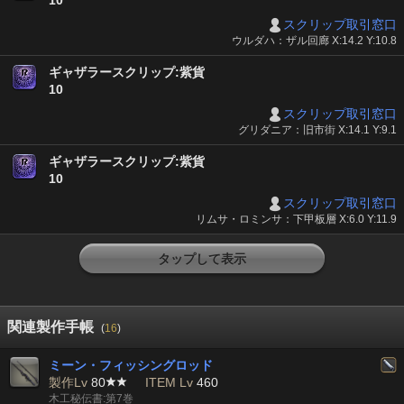
10
スクリップ取引窓口
ウルダハ：ザル回廊 X:14.2 Y:10.8
ギャザラースクリップ:紫貨
10
スクリップ取引窓口
グリダニア：旧市街 X:14.1 Y:9.1
ギャザラースクリップ:紫貨
10
スクリップ取引窓口
リムサ・ロミンサ：下甲板層 X:6.0 Y:11.9
タップして表示
関連製作手帳
(
16
)
ミーン・フィッシングロッド
製作Lv
80
ITEM Lv
460
木工秘伝書:第7巻