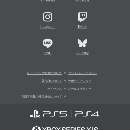
/
X
News
YouTube
Instagram
Twitch
LINE
Bluesky
レーティング制度について
プライバシーポリシー
著作権について
サポートセンター
ライセンス
ルール＆ポリシー
利用者情報の外部送信について