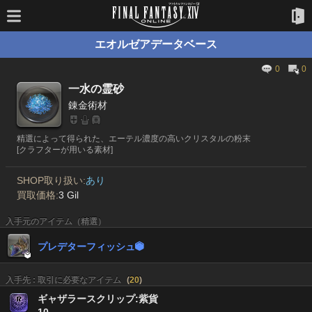
エオルゼアデータベース
0
0
一水の霊砂
錬金術材
精選によって得られた、エーテル濃度の高いクリスタルの粉末
[クラフターが用いる素材]
SHOP取り扱い:
あり
買取価格:
3 Gil
入手元のアイテム（精選）
プレデターフィッシュ


入手先 : 取引に必要なアイテム
(
20
)
ギャザラースクリップ:紫貨