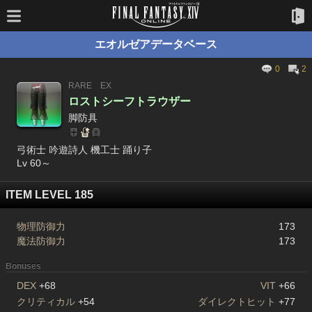
エオルゼアデータベース
0
2
RARE
EX
ロストシーフトラウザー
脚防具
弓術士 吟遊詩人 機工士 踊り子
Lv 60～
ITEM LEVEL 185
物理防御力
173
魔法防御力
173
Bonuses
DEX
+68
VIT
+66
クリティカル
+54
ダイレクトヒット
+77