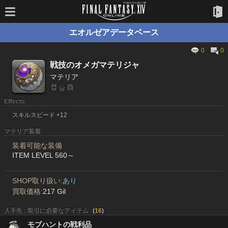
エオルゼアデータベース
0
0
戦技のオメガマテリジャ
マテリア
Effects
スキルスピード +12
マテリア装着
装着可能な装備
ITEM LEVEL 560～
SHOP取り扱い:
あり
買取価格:
217 Gil
入手先 : 取引に必要なアイテム
(
16
)
モブハントの戦利品