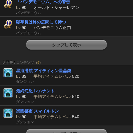
「パンデモニウム」への警告
Lv
90
オールド・シャーレアン
パンデモニウム
獄卒長は終の広間にて待つ
Lv
90
パンデモニウム正門
パンデモニウム
タップして表示
入手先 : コンテンツ
(
9
)
星海潜航 アイティオン星晶鏡
Lv
89
平均アイテムレベル
520
ダンジョン
最終幻想 レムナント
Lv
90
平均アイテムレベル
540
ダンジョン
楽園都市 スマイルトン
Lv
90
平均アイテムレベル
540
ダンジョン