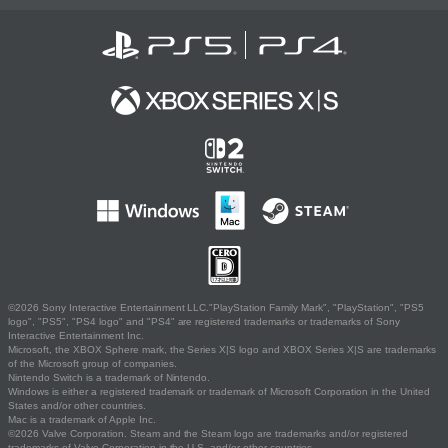
©2026 Sony Interactive Entertainment LLC."PlayStation Family Mark", "PlayStation", "PS5
logo", "PS5", "PS4 logo" and "PS4" are registered trademarks or trademarks of Sony
Interactive Entertainment Inc.
Microsoft, the XBOX Sphere mark, the Series X|S logo and XBOX Series X|S are trademarks
of the Microsoft group of companies.
Nintendo Switch is a trademark of Nintendo.
Windows is either a registered trademark or trademark of Microsoft Corporation in the United
States and/or other countries.
Mac is a trademark of Apple Inc.
©2026 Valve Corporation. Steam and the Steam logo are trademarks and/or registered
trademarks of Valve Corporation in the U.S. and/or other countries.