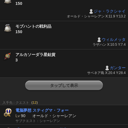
150
ジャ・ラクシャイ
オールド・シャーレアン X:11.9 Y:13.2
モブハントの戦利品
150
ウィルメッタ
ラザハン X:10.5 Y:7.4
アルカソーダラ星鈷貨
3
ガンター
サベネア島 X:20.4 Y:28.4
タップして表示
入手先 : クエスト
(
12
)
電脳夢想 スティグマ・フォー
Lv
90
オールド・シャーレアン
サブクエスト：シャーレアン