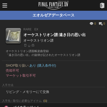
エオルゼアデータベース
0
0
RARE
EX
オーケストリオン譜:遠き日の思い出
オーケストリオン譜
オーケストリオン譜面帳楽曲登録
「遠き日の思い出」の旋律が記されたオーケストリオン譜
SHOP取り扱い:
あり (購入条件付)
売却不可
マーケット取引不可
入手方法
リビング・メモリーにて交換
入手先 : 取引に必要なアイテム
(
1
)