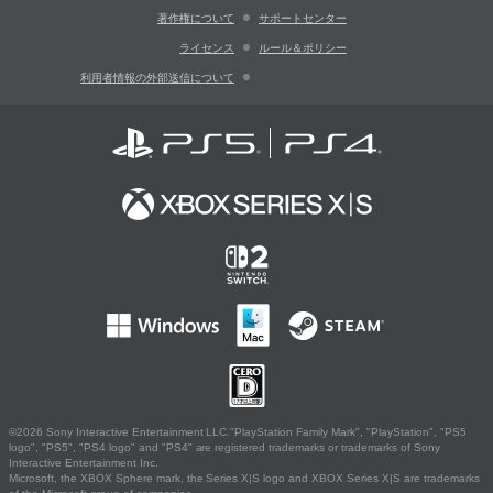
著作権について
サポートセンター
ライセンス
ルール＆ポリシー
利用者情報の外部送信について
©2026 Sony Interactive Entertainment LLC."PlayStation Family Mark", "PlayStation", "PS5
logo", "PS5", "PS4 logo" and "PS4" are registered trademarks or trademarks of Sony
Interactive Entertainment Inc.
Microsoft, the XBOX Sphere mark, the Series X|S logo and XBOX Series X|S are trademarks