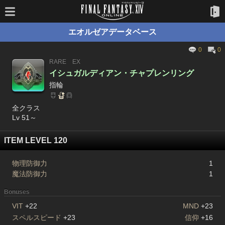
エオルゼアデータベース
0
0
RARE
EX
イシュガルディアン・チャプレンリング
指輪
全クラス
Lv 51～
ITEM LEVEL 120
物理防御力
1
魔法防御力
1
Bonuses
VIT
+22
MND
+23
スペルスピード
+23
信仰
+16