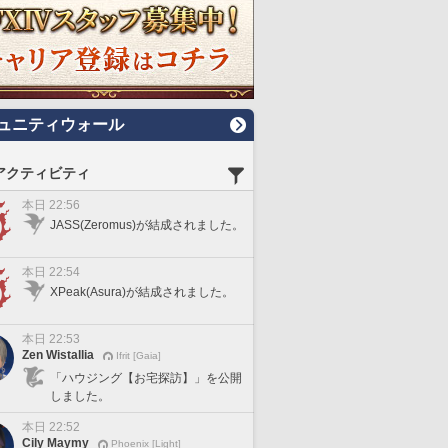
ュニティウォール
アクティビティ
本日 22:56
JASS(Zeromus)が結成されました。
本日 22:54
XPeak(Asura)が結成されました。
本日 22:53
Zen Wistallia
Ifrit [Gaia]
「ハウジング【お宅探訪】」を公開
しました。
本日 22:52
Cily Maymy
Phoenix [Light]