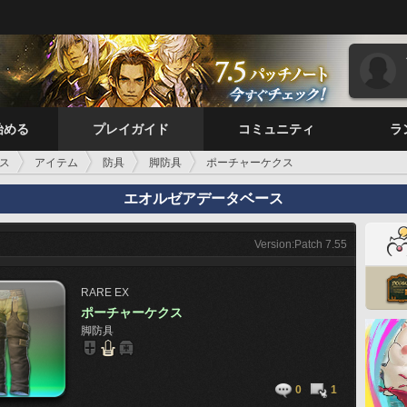
始める
プレイガイド
コミュニティ
ラ
ス
アイテム
防具
脚防具
ポーチャーケクス
エオルゼアデータベース
Version:Patch 7.55
RARE
EX
ポーチャーケクス
脚防具
0
1