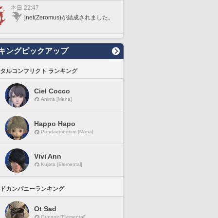
本日 22:47
jnet(Zeromus)が結成されました。
キングピックアップ
タルコンフリクト ランキング
Ciel Cocco
Anima [Mana]
Happo Hapo
Pandaemonium [Mana]
Vivi Ann
Kujata [Elemental]
ドカンパニーランキング
Ot Sad
Gungnir [Elemental]