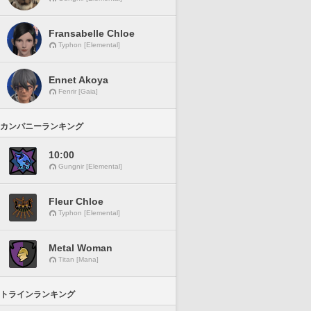
Fransabelle Chloe
Typhon [Elemental]
Ennet Akoya
Fenrir [Gaia]
カンパニーランキング
10:00
Gungnir [Elemental]
Fleur Chloe
Typhon [Elemental]
Metal Woman
Titan [Mana]
トラインランキング