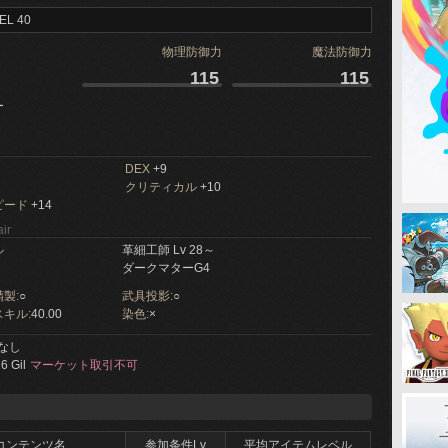
EL 40
物理防御力
魔法防御力
115
115
ー
DEX
+9
クリティカル
+10
ピード
+14
ir
ル
革細工師 Lv 28～
ダークマターG4
製:
○
武具投影:
○
キル:
40.00
染色:
×
なし
6 Gil
マーケット取引不可
コンテンツ名
参加条件Lv
平均アイテムレベル