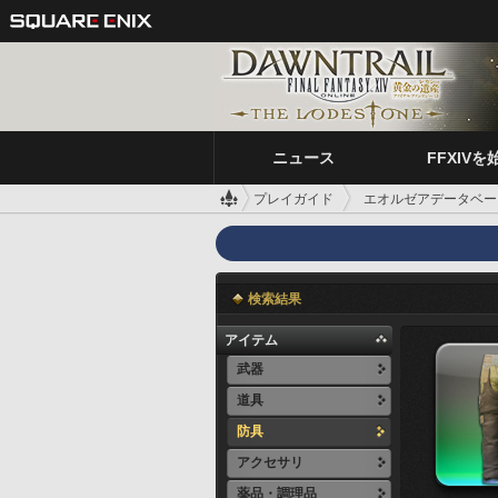
ニュース
FFXIVを
プレイガイド
エオルゼアデータベー
検索結果
アイテム
武器
道具
防具
アクセサリ
薬品・調理品