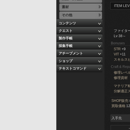
ITEM LEV
素材
その他
コンテンツ
クエスト
ファイタ
Lv 38～
製作手帳
Bonuses
採集手帳
STR
+9
アチーブメント
VIT
+11
スキルス
ショップ
Craft & Repa
テキストコマンド
修理レベ
修理資材
マテリア精
分解適正ス
SHOP販売:
買取価格:
12
入手先