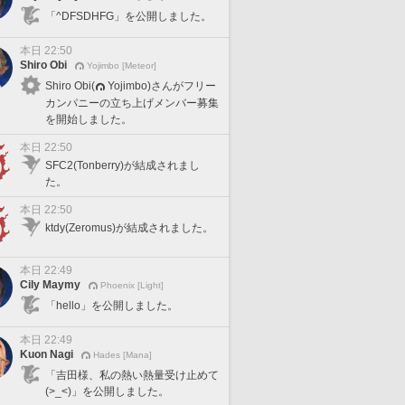
「^DFSDHFG」を公開しました。
本日 22:50
Shiro Obi
Yojimbo [Meteor]
Shiro Obi(
Yojimbo)さんがフリー
カンパニーの立ち上げメンバー募集
を開始しました。
本日 22:50
SFC2(Tonberry)が結成されまし
た。
本日 22:50
ktdy(Zeromus)が結成されました。
本日 22:49
Cily Maymy
Phoenix [Light]
「hello」を公開しました。
本日 22:49
Kuon Nagi
Hades [Mana]
「吉田様、私の熱い熱量受け止めて
(>_<)」を公開しました。