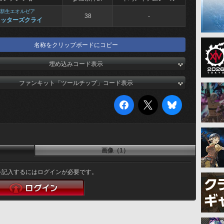
新生エオルゼア
38
-
カッターズクライ
名称をクリップボードにコピー
埋め込みコード表示
ファンキット「ツールチップ」コード表示
画像（1）
を記入するにはログインが必要です。