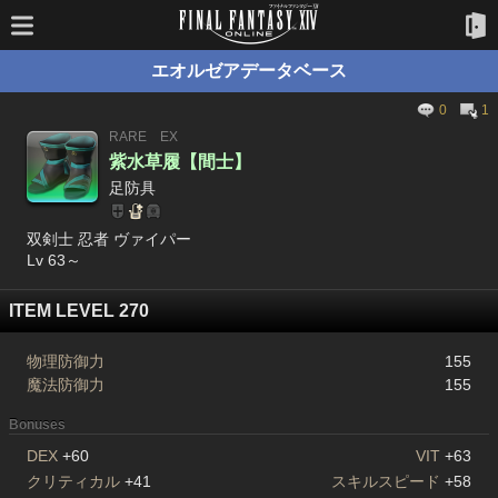
エオルゼアデータベース
0
1
RARE
EX
紫水草履【間士】
足防具
双剣士 忍者 ヴァイパー
Lv 63～
ITEM LEVEL 270
物理防御力
155
魔法防御力
155
Bonuses
DEX
+60
VIT
+63
クリティカル
+41
スキルスピード
+58