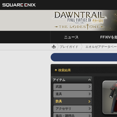
ニュース
FFXIVを
プレイガイド
エオルゼアデータベー
検索結果
アイテム
武器
道具
防具
アクセサリ
薬品・調理品