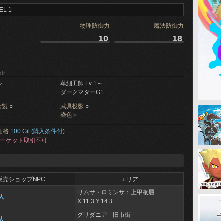
EL 1
物理防御力
魔法防御力
10
18
ir
ル
革細工師 Lv 1～
ダークマターG1
製:
○
武具投影:
○
染色:
○
価格:
100 Gil (購入条件付)
ーケット取引不可
販売ショップNPC
エリア
リムサ・ロミンサ：上甲板層
人
X:11.3 Y:14.3
グリダニア：旧市街
人