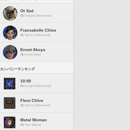
Ot Sad
Gungnir [Elemental]
Fransabelle Chloe
Typhon [Elemental]
Ennet Akoya
Fenrir [Gaia]
カンパニーランキング
10:00
Gungnir [Elemental]
Fleur Chloe
Typhon [Elemental]
Metal Woman
Titan [Mana]