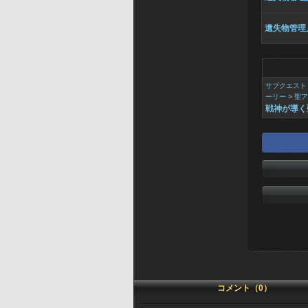
遺失物管理
サブクエスト
ーリー
>
聖ア
戦神が導く
コメント（0）