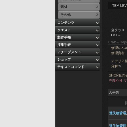
ITEM LEV
素材
その他
コンテンツ
クエスト
全クラス
Lv 1～
製作手帳
Craft & Repa
採集手帳
修理レベ
アチーブメント
修理資材
ショップ
マテリア精
分解:
×
テキストコマンド
SHOP販売
売却不可
マ
入手先
遺失物管理
遺失物管理