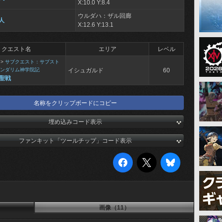
X:10.0 Y:8.4
ウルダハ：ザル回廊
人
X:12.6 Y:13.1
クエスト名
エリア
レベル
>
サブクエスト：サブスト
ンダリム神学院記
イシュガルド
60
聖戦
名称をクリップボードにコピー
埋め込みコード表示
ファンキット「ツールチップ」コード表示
画像（11）