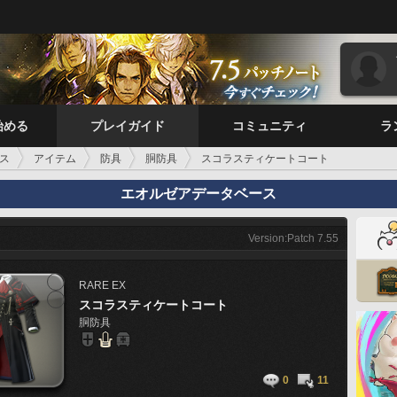
始める
プレイガイド
コミュニティ
ラ
ス
アイテム
防具
胴防具
スコラスティケートコート
エオルゼアデータベース
Version:Patch 7.55
RARE
EX
スコラスティケートコート
胴防具
0
11