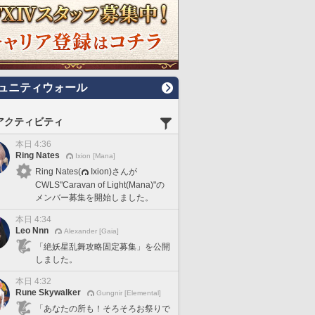
ュニティウォール
アクティビティ
本日 4:36
Ring Nates
Ixion [Mana]
Ring Nates(
Ixion)さんが
CWLS"Caravan of Light(Mana)"の
メンバー募集を開始しました。
本日 4:34
Leo Nnn
Alexander [Gaia]
「絶妖星乱舞攻略固定募集」を公開
しました。
本日 4:32
Rune Skywalker
Gungnir [Elemental]
「あなたの所も！そろそろお祭りで