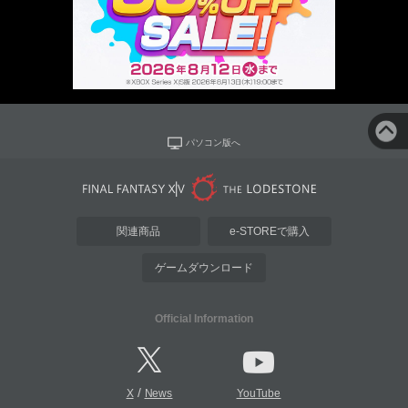
パソコン版へ
関連商品
e-STOREで購入
ゲームダウンロード
Official Information
/
X
News
YouTube