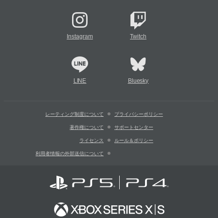
Instagram
Twitch
LINE
Bluesky
レーティング制度について
プライバシーポリシー
著作権について
サポートセンター
ライセンス
ルール＆ポリシー
利用者情報の外部送信について