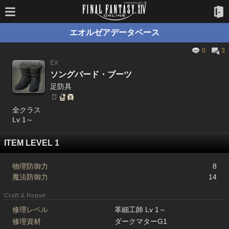
エオルゼアデータベース
0
3
EX
ソングバード・ブーツ
足防具
全クラス
Lv 1～
ITEM LEVEL 1
物理防御力
8
魔法防御力
14
Craft & Repair
修理レベル
革細工師 Lv 1～
修理資材
ダークマターG1