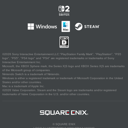
©2026 Sony Interactive Entertainment LLC."PlayStation Family Mark", "PlayStation", "PS5
logo", "PS5", "PS4 logo" and "PS4" are registered trademarks or trademarks of Sony
Interactive Entertainment Inc.
Microsoft, the XBOX Sphere mark, the Series X|S logo and XBOX Series X|S are trademarks
of the Microsoft group of companies.
Nintendo Switch is a trademark of Nintendo.
Windows is either a registered trademark or trademark of Microsoft Corporation in the United
States and/or other countries.
Mac is a trademark of Apple Inc.
©2026 Valve Corporation. Steam and the Steam logo are trademarks and/or registered
trademarks of Valve Corporation in the U.S. and/or other countries.
© SQUARE ENIX