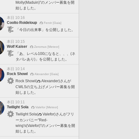
Molly(Maduin)"のメンバー募集を開
始しました。
本日 10:16
Coolto Roideloup
Fenrir [Gaia]
「今日の出来事」を公開しました。
本日 10:15
Wolf Kaiser
Zeromus [Meteor]
「あ、レベル100になると、、、(ネ
タバレあり)」を公開しました。
本日 10:14
Rock Showl
Alexander [Gaia]
Rock Showl(
Alexander)さんが
CWLSの立ち上げメンバー募集を開
始しました。
本日 10:11
Twilight Sola
Valefor [Meteor]
Twilight Sola(
Valefor)さんがフリ
ーカンパニー"Red-
wing's(Valefor)"のメンバー募集を開
始しました。