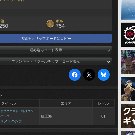
験値
ギル
250
754
名称をクリップボードにコピー
埋め込みコード表示
ファンキット「ツールチップ」コード表示
ト
タイトル
エリア
レベル
>
サブクエスト：特殊コンテ
ミハシラ
紅玉海
61
アメノミハシラ