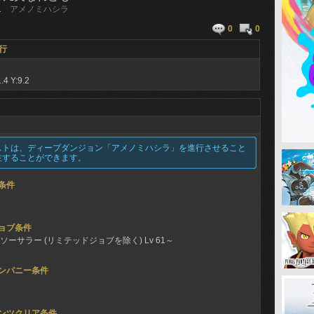
1
アメノミハシラ
0
0
行
.4 Y:9.2
ストは、ディープダンジョン「アメノミハシラ」を進行させること
注することができます。
条件
ョブ条件
ソーサラー (リミテッドジョブを除く) Lv 61～
ンパニー条件
ンツクリア条件