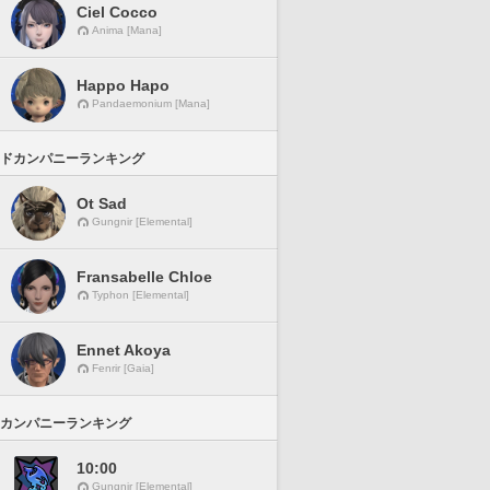
Ciel Cocco
Anima [Mana]
Happo Hapo
Pandaemonium [Mana]
ドカンパニーランキング
Ot Sad
Gungnir [Elemental]
Fransabelle Chloe
Typhon [Elemental]
Ennet Akoya
Fenrir [Gaia]
カンパニーランキング
10:00
Gungnir [Elemental]