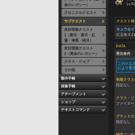
Lv 6
金のレガシー）
クロニクルクエスト
サブクエスト
クエスト発
キュウセイ
友好部族クエスト
紅玉海
X:21
1（新生・蒼天・紅
蓮・漆黒・暁月）
DATA
友好部族クエスト
2（黄金のレガシー）
受注条件
クラス・ジョブ
このクエ
により受
その他
製作手帳
初期クラス
指定なし
採集手帳
アチーブメント
クラス・ジ
ショップ
ファイター 
テキストコマンド
グランドカ
指定なし
特定コンテ