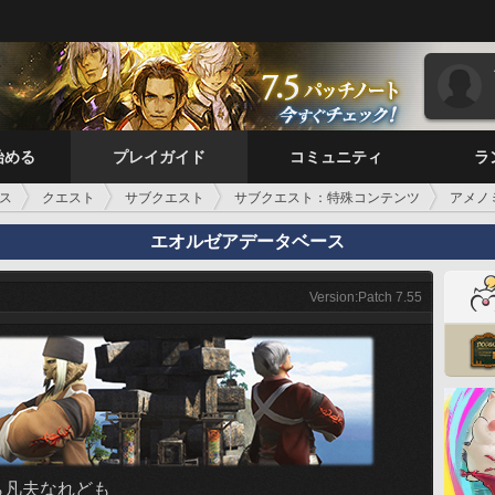
始める
プレイガイド
コミュニティ
ラ
ス
クエスト
サブクエスト
サブクエスト：特殊コンテンツ
アメノ
エオルゼアデータベース
Version:Patch 7.55
ら凡夫なれども