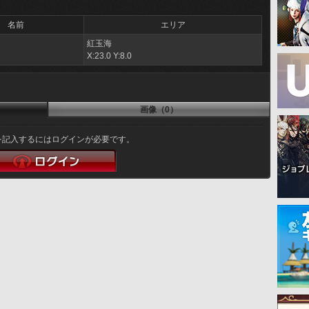
名前
エリア
紅玉海
X:23.0 Y:8.0
画像（0）
を記入するにはログインが必要です。