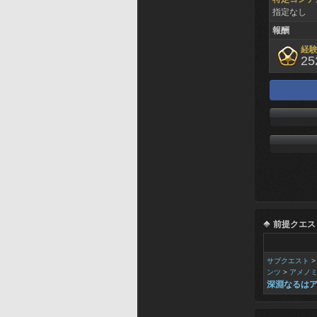
指定なし
報酬
経
25
前提クエス
サブクエスト
ンツ
>
アメノ
深淵なるは