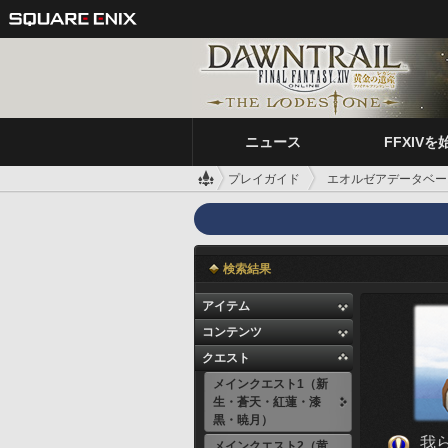
ニュース
FFXIVを
プレイガイド
エオルゼアデータベー
検索結果
アイテム
コンテンツ
クエスト
メインクエスト1（新
生・蒼天・紅蓮・漆
黒・暁月）
我
メインクエスト2（黄