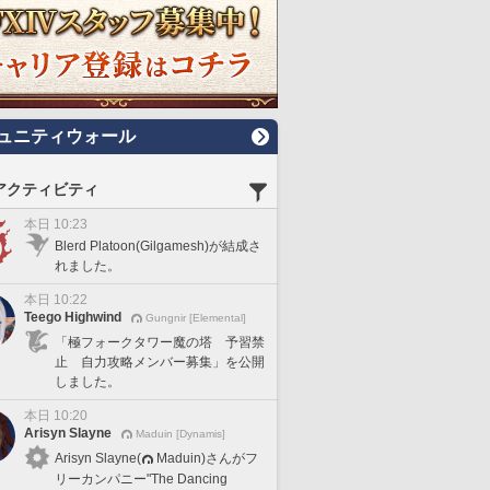
ュニティウォール
アクティビティ
本日 10:23
Blerd Platoon(Gilgamesh)が結成さ
れました。
本日 10:22
Teego Highwind
Gungnir [Elemental]
「極フォークタワー魔の塔 予習禁
止 自力攻略メンバー募集」を公開
しました。
本日 10:20
Arisyn Slayne
Maduin [Dynamis]
Arisyn Slayne(
Maduin)さんがフ
リーカンパニー"The Dancing