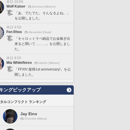
本日 10:06
Wolf Kaiser
Zeromus [Meteor]
「あ、でたでた。そんなるよね。」
を公開しました。
本日 9:59
Fen Rhos
Alexander [Gaia]
「キャロットラペ納品でお金稼ぎ出
来ると聞いて………」を公開しまし
た。
本日 9:55
Mia Whiteflores
Valefor [Meteor]
「FFXIV 復帰1st anniversary!」を公
開しました。
キングピックアップ
タルコンフリクト ランキング
Jay Eins
Chocobo [Mana]