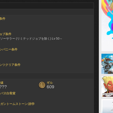
条件
ョブ条件
ソーサラー (リミテッドジョブを除く) Lv 50～
ンパニー条件
ンツクリア条件
験値
ギル
???
609
ヌバヌ白骨貨
ガントームストーン:詩学