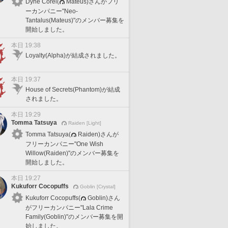
Dyne Corel(
Mateus)さんがフリ
ーカンパニー"Neo-
Tantalus(Mateus)"のメンバー募集を
開始しました。
本日 19:38
Loyalty(Alpha)が結成されました。
本日 19:37
House of Secrets(Phantom)が結成
されました。
本日 19:29
Tomma Tatsuya
Raiden [Light]
Tomma Tatsuya(
Raiden)さんが
フリーカンパニー"One Wish
Willow(Raiden)"のメンバー募集を
開始しました。
本日 19:27
Kukuforr Cocopuffs
Goblin [Crystal]
Kukuforr Cocopuffs(
Goblin)さん
がフリーカンパニー"Lala Crime
Family(Goblin)"のメンバー募集を開
始しました。