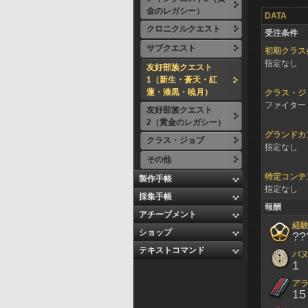
金のレガシー）
DATA
クロニクルクエスト
受注条件
サブクエスト
初期クラス
指定なし
友好部族クエスト
1（新生・蒼天・紅
蓮・漆黒・暁月）
クラス・ジ
ファイター 
友好部族クエスト
2（黄金のレガシー）
グランドカ
クラス・ジョブ
指定なし
その他
特定コンテ
製作手帳
指定なし
採集手帳
報酬
アチーブメント
経
ショップ
??
テキストコマンド
バ
1
アラ
15