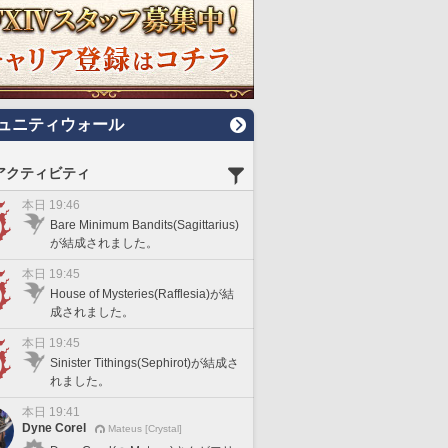
ュニティウォール
アクティビティ
本日 19:46
Bare Minimum Bandits(Sagittarius)
が結成されました。
本日 19:45
House of Mysteries(Rafflesia)が結
成されました。
本日 19:45
Sinister Tithings(Sephirot)が結成さ
れました。
本日 19:41
Dyne Corel
Mateus [Crystal]