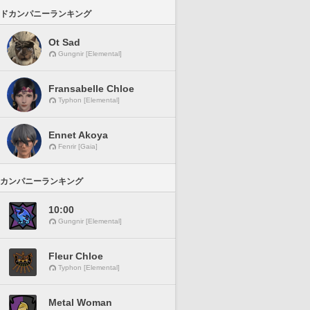
ドカンパニーランキング
Ot Sad
Gungnir [Elemental]
Fransabelle Chloe
Typhon [Elemental]
Ennet Akoya
Fenrir [Gaia]
カンパニーランキング
10:00
Gungnir [Elemental]
Fleur Chloe
Typhon [Elemental]
Metal Woman