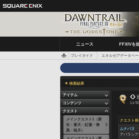
ニュース
FFXIVを
プレイガイド
エオルゼアデータベー
デイリークエスト
 巡回警備、実施しま
検索結果
アイテム

Lv 5
コンテンツ
クエスト
メインクエスト1（新
クエスト発
生・蒼天・紅蓮・漆
ムナバヌ
黒・暁月）
アバラシ
メインクエスト2（黄