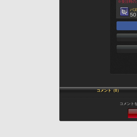
※受注時の
バ
50
コメント（0）
コメント