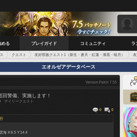
始める
プレイガイド
コミュニティ
ラ
ス
クエスト
友好部族クエスト1（新生・蒼天・紅蓮・漆黒・暁月）
友
す！
エオルゼアデータベース
Version:Patch 7.55
 巡回警備、実施します！
0
デイリークエスト
0
0
行
ア雲海
X:6.5 Y:14.4