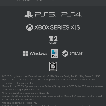
利用者情報の外部送信について
©2026 Sony Interactive Entertainment LLC."PlayStation Family Mark", "PlayStation", "PS5
logo", "PS5", "PS4 logo" and "PS4" are registered trademarks or trademarks of Sony
Interactive Entertainment Inc.
Microsoft, the XBOX Sphere mark, the Series X|S logo and XBOX Series X|S are trademarks
of the Microsoft group of companies.
Nintendo Switch is a trademark of Nintendo.
Windows is either a registered trademark or trademark of Microsoft Corporation in the United
States and/or other countries.
Mac is a trademark of Apple Inc.