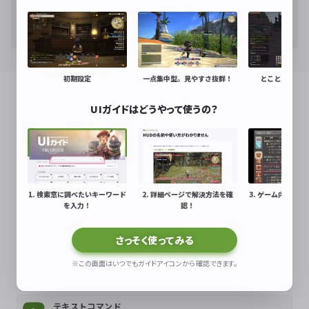
アラガントームストーン
初期設定
一点集中型。見やすさ抜群！
とことんカスタ
関連サイトもチェックしよう！
UIガイドはどうやって使うの？
ゲームマニュアル
冒険を進めるために必要な基本情報を紹介
ジョブガイド
1. 検索窓に調べたいキーワード
2. 詳細ページで解決方法を確
3. ゲーム内で解
各ジョブのバトルアクションを詳しく解説
を入力！
認！
解決！
クラフター・ギャザラーガイド
さっそく使ってみる
クラフター・ギャザラーの遊び方、アクションを詳しく解説
※この画面はいつでもガイドアイコンから確認できます。
エオルゼアデータベース
ゲームデータ検索や詳細の確認はこちら
テキストコマンド