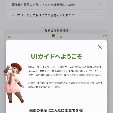
頭装備や武器のグラフィックを非表示にしたい
アーマリーチェストはどこから開くんですか？
カテゴリから探す
UIについて知っておこう
よくある質問
UIガイドへようこそ
装備品／所持品
おしゃれを楽しもう
UI（ユーザーインターフェース）は、ゲームの操作方法や情報を表示す
るメニュー画面をあらわす単語です。 FFXIVのUIは、プレイヤーの好み
アイテムの取引
自己紹介しよう
やゲームの慣れ具合にあわせて、操作や表示を自由に変更できます。
このガイドでは、操作方法やUIの表示を変更する方法、知っていると便
利な小技などをご紹介します。
コミュニケーション
グループポーズ
バトル
パーティ
画面の表示はこんなに変更できる！