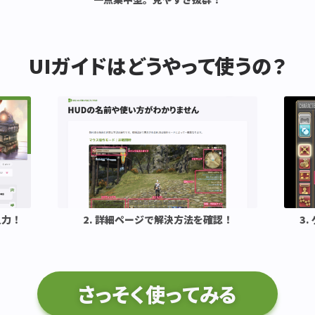
ログウィンドウを分けて表示したい
UIガイドはどうやって使うの？
チャットログが流れてしまうので、不要な表示を消
チャットログに発言したプレイヤーのクラス・ジョ
チャットログにクラス・ジョブ名は表示できますか
チャットのログカラーをロール別で色分けしたい
入力！
2. 詳細ページで解決方法を確認！
3
チャットログの透過度を調整したい
さっそく使ってみる
チャットログの発言を吹き出しで表示したい