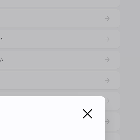
い
い
UPDATED