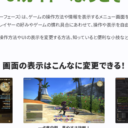
マップに印をつけてチャットで場所を知らせたい
ターフェース）は、ゲームの操作方法や情報を表示するメニュー画面
自分が今いる場所をチャットで知らせたい
は、プレイヤーの好みやゲームの慣れ具合にあわせて、操作や表示を自
、操作方法やUIの表示を変更する方法、知っていると便利な小技など
意図した会話モードに発言できません…
ログウィンドウを非表示にしたい
画面の表示はこんなに変更できる！
ログウィンドウの内容を消去したい
見たい情報だけを表示する専用のタブを作りたい
ログウィンドウの大きさを変えたい
一点集中型。見やすさ抜群！