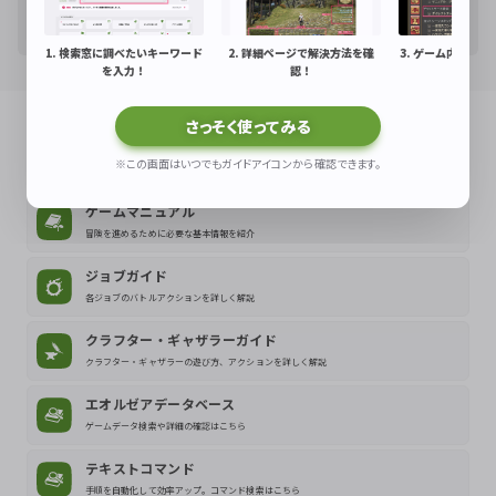
アラガントームストーン
1. 検索窓に調べたいキーワード
2. 詳細ページで解決方法を確
3. ゲーム内で解
を入力！
認！
解決！
さっそく使ってみる
関連サイトもチェックしよう！
※この画面はいつでもガイドアイコンから確認できます。
ゲームマニュアル
冒険を進めるために必要な基本情報を紹介
ジョブガイド
各ジョブのバトルアクションを詳しく解説
クラフター・ギャザラーガイド
クラフター・ギャザラーの遊び方、アクションを詳しく解説
エオルゼアデータベース
ゲームデータ検索や詳細の確認はこちら
テキストコマンド
手順を自動化して効率アップ。コマンド検索はこちら