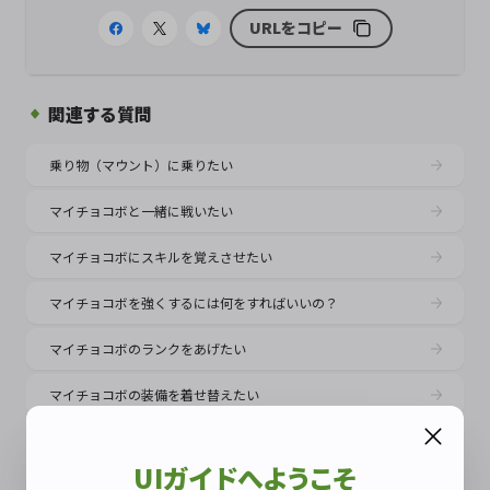
URLをコピー
関連する質問
乗り物（マウント）に乗りたい
マイチョコボと一緒に戦いたい
マイチョコボにスキルを覚えさせたい
マイチョコボを強くするには何をすればいいの？
マイチョコボのランクをあげたい
マイチョコボの装備を着せ替えたい
乗り物（マウント）に相乗りしたい
UIガイドへようこそ
マイチョコボの羽根の色はどうやって変えるの？