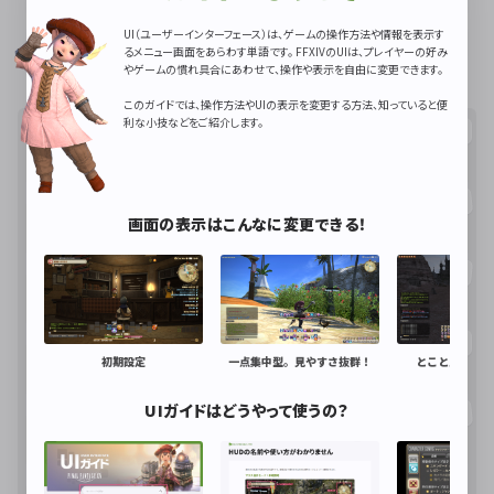
UI（ユーザーインターフェース）は、ゲームの操作方法や情報を表示す
マイチョコボの羽根を元の色に戻したい
るメニュー画面をあらわす単語です。 FFXIVのUIは、プレイヤーの好み
やゲームの慣れ具合にあわせて、操作や表示を自由に変更できます。
このガイドでは、操作方法やUIの表示を変更する方法、知っていると便
カテゴリから探す
利な小技などをご紹介します。
UIについて知っておこう
よくある質問
画面の表示はこんなに変更できる！
装備品／所持品
おしゃれを楽しもう
アイテムの取引
自己紹介しよう
初期設定
一点集中型。見やすさ抜群！
とことんカスタ
コミュニケーション
グループポーズ
UIガイドはどうやって使うの？
バトル
パーティ