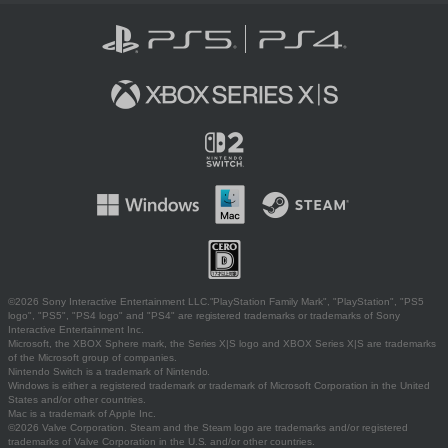
©2026 Sony Interactive Entertainment LLC."PlayStation Family Mark", "PlayStation", "PS5
logo", "PS5", "PS4 logo" and "PS4" are registered trademarks or trademarks of Sony
Interactive Entertainment Inc.
Microsoft, the XBOX Sphere mark, the Series X|S logo and XBOX Series X|S are trademarks
of the Microsoft group of companies.
Nintendo Switch is a trademark of Nintendo.
Windows is either a registered trademark or trademark of Microsoft Corporation in the United
States and/or other countries.
Mac is a trademark of Apple Inc.
©2026 Valve Corporation. Steam and the Steam logo are trademarks and/or registered
trademarks of Valve Corporation in the U.S. and/or other countries.