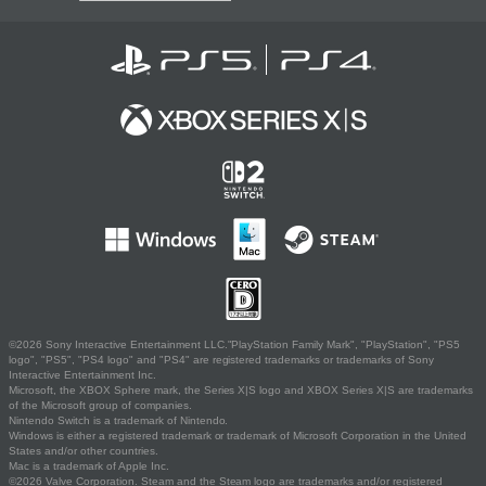
©2026 Sony Interactive Entertainment LLC."PlayStation Family Mark", "PlayStation", "PS5
logo", "PS5", "PS4 logo" and "PS4" are registered trademarks or trademarks of Sony
Interactive Entertainment Inc.
Microsoft, the XBOX Sphere mark, the Series X|S logo and XBOX Series X|S are trademarks
of the Microsoft group of companies.
Nintendo Switch is a trademark of Nintendo.
Windows is either a registered trademark or trademark of Microsoft Corporation in the United
States and/or other countries.
Mac is a trademark of Apple Inc.
©2026 Valve Corporation. Steam and the Steam logo are trademarks and/or registered