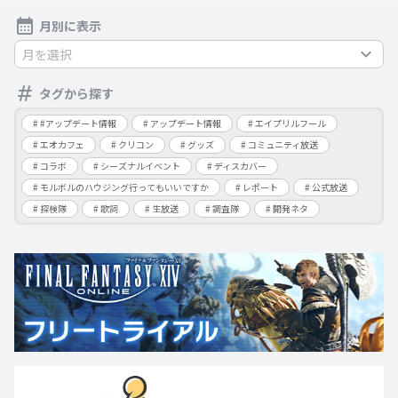
月別に表示
月を選択
タグから探す
#アップデート情報
アップデート情報
エイプリルフール
エオカフェ
クリコン
グッズ
コミュニティ放送
コラボ
シーズナルイベント
ディスカバー
モルボルのハウジング行ってもいいですか
レポート
公式放送
探検隊
歌詞
生放送
調査隊
開発ネタ