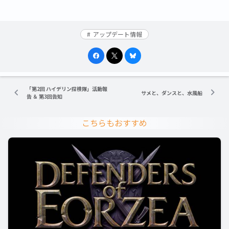
アップデート情報
「第2回 ハイデリン探検隊」活動報
サメと、ダンスと、水風船
告 ＆ 第3回告知
こちらもおすすめ