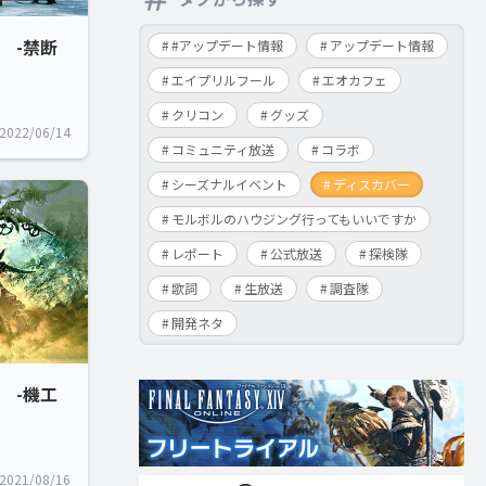
 -禁断
#アップデート情報
アップデート情報
エイプリルフール
エオカフェ
クリコン
グッズ
2022/06/14
コミュニティ放送
コラボ
シーズナルイベント
ディスカバー
モルボルのハウジング行ってもいいですか
レポート
公式放送
探検隊
歌詞
生放送
調査隊
開発ネタ
 -機工
2021/08/16