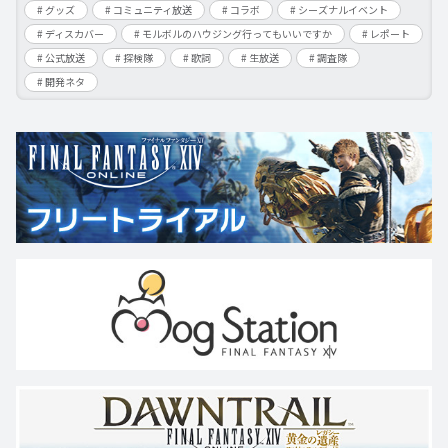
グッズ
コミュニティ放送
コラボ
シーズナルイベント
ディスカバー
モルボルのハウジング行ってもいいですか
レポート
公式放送
探検隊
歌詞
生放送
調査隊
開発ネタ